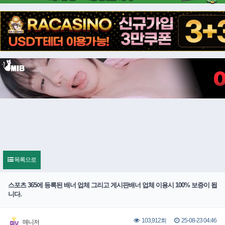
목록으로
스포츠 365에 등록된 배너 업체 그리고 게시판배너 업체 이용시 100% 보증이 됩
니다.
25-08-23 04:46
103,912회
매니저