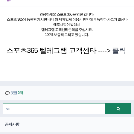
안녕하세요 스포츠 365 운영진 입니다.
스포츠 365에 등록된 게시판 배너 와 제휴업체 이용시 만약에 부득이한 사고가 발생나
에로사항이 발생시
텔레그램 고객센타문의를 주십시요.
100% 보증해 드리고 있습니다.
스포츠365 텔레그램 고객센타 ---->
클릭
댓글
0개
공지사항