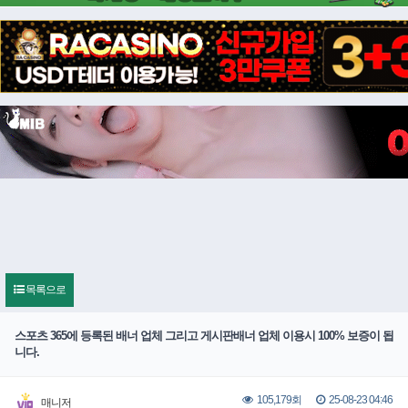
목록으로
스포츠 365에 등록된 배너 업체 그리고 게시판배너 업체 이용시 100% 보증이 됩
니다.
25-08-23 04:46
105,179회
매니저