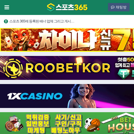
채팅방
스포츠 365에 등록된 배너 업체 그리고 게시…