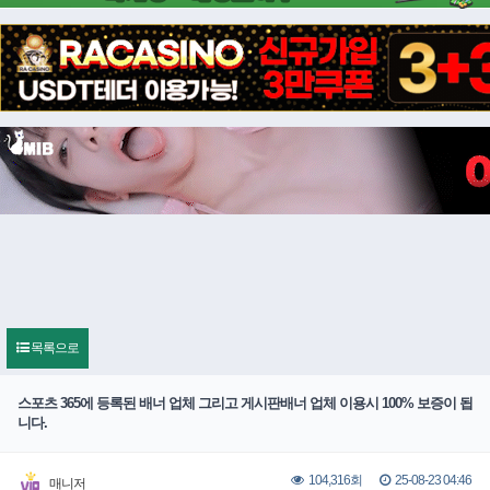
목록으로
스포츠 365에 등록된 배너 업체 그리고 게시판배너 업체 이용시 100% 보증이 됩
니다.
25-08-23 04:46
104,316회
매니저