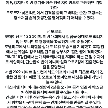
이 많겠지만, 이번 경기를 단순 전력 차이만으로 판단하면 위험
하다.
모로코가 낮은 라인에서 간격을 좁히고 버티는 순간, 프랑스는
평소처럼 쉽게 뒷공간을 열어젖히기 어려울 수 있다.
✅ 모로코
포메이션은 4-2-3-1이며, 이번 대회에서 강팀을 상대로도 밀리지
않는 토너먼트 경쟁력을 확실하게 보여준 팀이다.
조별리그에서 브라질을 상대로 1대1 무승부를 기록했고, 32강전
에서는 유럽의 강호 네덜란드를 승부차기 접전 끝에 격파했다.
그리고 16강전에서는 개최국 캐나다를 3대0이라는 큰 점수 차이
로 제압하며, 단순한 이변이 아니라 실력으로 8강에 진출했다는
점을 증명했다.
저번 2022 카타르 월드컵에서도 아프리카 대륙 최초로 4강에 진
출했던 팀이기 때문에, 모로코의 토너먼트 내성은 절대 가볍게
볼 수 없다.
이스마엘 사이바리는 전방과 2선을 오가며 공격 연결과 박스 근
처 침투를 동시에 수행할 수 있는 자원이다.
간결한 터치 이후 전진하는 움직임이 좋고, 상대 센터백 사이에
서 방향을 바꾸며 슈팅 또는 연계 선택지를 만들어낼 수 있다.
브라힘 디아스는 좁은 공간에서 볼을 다루는 기술과 짧은 패스