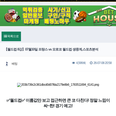
목록으로
【월드컵 8강】07월10일 프랑스 vs 모로코 월드컵 생중계,스포츠분석
26-07-08 20:58
4,599회
베팅
✅월드컵✅ 이름값만 보고 접근하면 큰 코 다친다! 정말 느낌이
싸~한! 경기 예고!