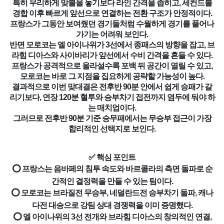
특히 무리하게 맞불을 놓기보다 라인 간격을 좁히고, 세컨드볼
경합 이후 빠르게 앞선으로 연결하는 전환 구조가 안정적이다.
프랑스가 그동안 보여줬던 경기들처럼 수월하게 경기를 풀어나
가기는 어려워 보인다.
반면 모로코는 엘 아이나위가 3선에서 종패스의 방향을 잡고, 브
라힘 디아스와 사이바리가 앞선에서 수비 간격을 흔들 수 있다.
프랑스가 공격적으로 올라설수록 포백 뒤 공간이 열릴 수 있고,
모로코는 바로 그 지점을 집요하게 공략할 가능성이 높다.
결과적으로 이번 맞대결은 전후반 90분 안에서 쉽게 승패가 갈
리기보다, 연장 120분 혈투와 승부차기 접전까지 염두에 둬야 하
는 매치업이다.
그러므로 전후반 90분 기준 승무패에서는 무승부 접근이 가장
합리적인 선택지로 보인다.
✅ 핵심 포인트
⭕ 프랑스는 음바페의 침투 속도와 바르콜라의 측면 돌파로 순
간적인 결정력을 만들 수 있는 팀이다.
⭕ 모로코는 브라질전 무승부, 네덜란드전 승부차기 돌파, 캐나
다전 대승으로 강팀 상대 경쟁력을 이미 증명했다.
⭕ 엘 아이나위의 3선 전개와 브라힘 디아스의 창의적인 연결,