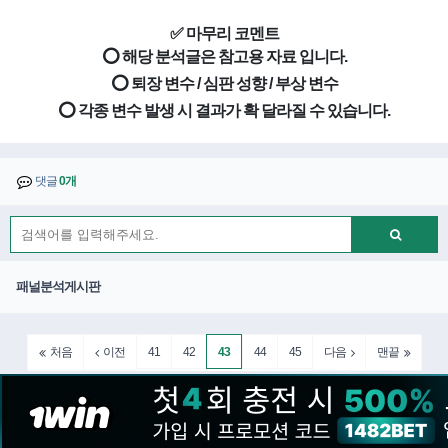
✅ 마무리 코멘트
⭕ 해당 분석글은 참고용 자료 입니다.
⭕ 퇴장 변수 / 심판 성향 / 부상 변수
⭕ 각종 변수 발생 시 결과가 확 달라질 수 있습니다.
댓글
0개
패널분석게시판
41
42
43
44
45
처음
이전
다음
맨끝