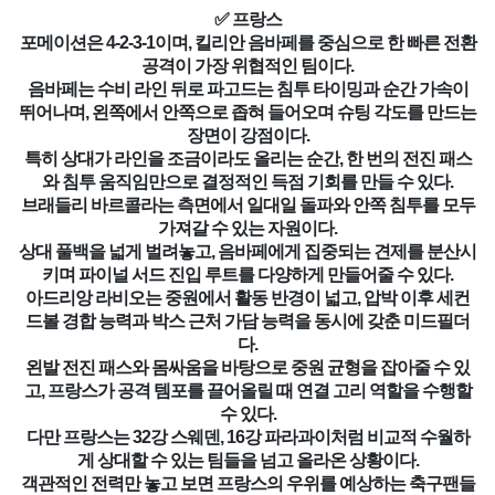
✅ 프랑스
포메이션은 4-2-3-1이며, 킬리안 음바페를 중심으로 한 빠른 전환
공격이 가장 위협적인 팀이다.
음바페는 수비 라인 뒤로 파고드는 침투 타이밍과 순간 가속이
뛰어나며, 왼쪽에서 안쪽으로 좁혀 들어오며 슈팅 각도를 만드는
장면이 강점이다.
특히 상대가 라인을 조금이라도 올리는 순간, 한 번의 전진 패스
와 침투 움직임만으로 결정적인 득점 기회를 만들 수 있다.
브래들리 바르콜라는 측면에서 일대일 돌파와 안쪽 침투를 모두
가져갈 수 있는 자원이다.
상대 풀백을 넓게 벌려놓고, 음바페에게 집중되는 견제를 분산시
키며 파이널 서드 진입 루트를 다양하게 만들어줄 수 있다.
아드리앙 라비오는 중원에서 활동 반경이 넓고, 압박 이후 세컨
드볼 경합 능력과 박스 근처 가담 능력을 동시에 갖춘 미드필더
다.
왼발 전진 패스와 몸싸움을 바탕으로 중원 균형을 잡아줄 수 있
고, 프랑스가 공격 템포를 끌어올릴 때 연결 고리 역할을 수행할
수 있다.
다만 프랑스는 32강 스웨덴, 16강 파라과이처럼 비교적 수월하
게 상대할 수 있는 팀들을 넘고 올라온 상황이다.
객관적인 전력만 놓고 보면 프랑스의 우위를 예상하는 축구팬들