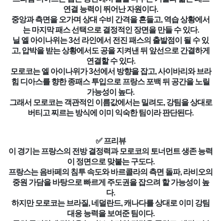
연결 능력이 뛰어난 자원이다.
중앙과 측면을 오가며 상대 수비 간격을 흔들고, 역습 상황에서
는 마지막 패스 선택으로 결정적인 장면을 만들 수 있다.
닐 엘 아이나위는 3선 라인에서 전진 패스의 출발점이 될 수 있
고, 압박을 받는 상황에서도 공을 지켜낸 뒤 앞선으로 간결하게
연결할 수 있다.
모로코는 엘 아이나위가 3선에서 방향을 잡고, 사이바리와 브라
힘 디아스를 향한 종패스 투입으로 프랑스 포백 뒤 공간을 노릴
가능성이 높다.
그래서 모로코는 객관적인 이름값에서는 밀려도, 강팀을 상대로
버티고 찌르는 방식에 이미 익숙한 팀이라 판단된다.
✅ 프리뷰
이 경기는 프랑스의 전방 결정력과 모로코의 토너먼트 생존 능력
이 정면으로 맞붙는 구도다.
프랑스는 음바페의 침투 속도와 바르콜라의 측면 돌파, 라비오의
중원 가담을 바탕으로 빠르게 주도권을 잡으려 할 가능성이 높
다.
하지만 모로코는 브라질, 네덜란드, 캐나다를 상대로 이미 강팀
대응 능력을 보여준 팀이다.