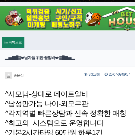
목록으로
▂▅▇█▓❤️남자들 위한 꿀알바❤️ ▓█▇▅▂
26-07-09 09:57
3,318회
손문선
^사모님-상대로 데이트알바
^남성만가능 나이-외모무관
^각지역별 빠른상담과 신속 정확한 매칭
^최고의 시스템으로 운영합니다
^기본2시간타임 60만원 하루1건