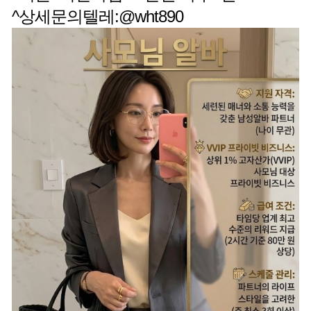
^상세문의텔레:@wht890