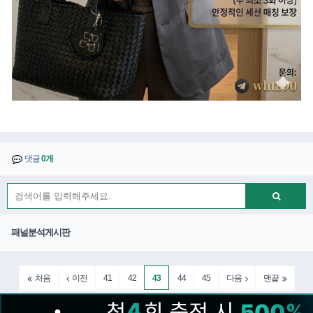
댓글
0개
패널분석게시판
41
42
43
44
45
처음
이전
다음
맨끝