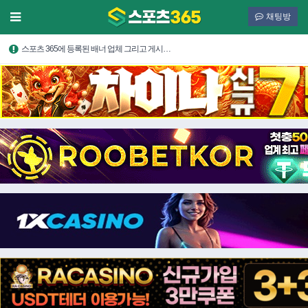
채팅방
스포츠 365에 등록된 배너 업체 그리고 게시…