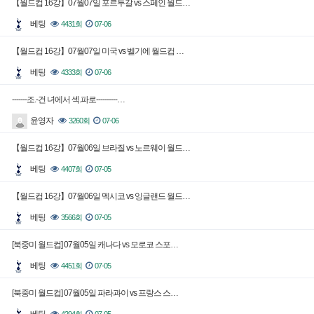
【월드컵 16강】07월07일 포르투갈 vs 스페인 월드…
베팅
4431회
07-06
【월드컵 16강】07월07일 미국 vs 벨기에 월드컵 …
베팅
4333회
07-06
-------조.-건 녀에서 섹.파로----------…
윤영자
3260회
07-06
【월드컵 16강】07월06일 브라질 vs 노르웨이 월드…
베팅
4407회
07-05
【월드컵 16강】07월06일 멕시코 vs 잉글랜드 월드…
베팅
3566회
07-05
[북중미 월드컵] 07월05일 캐나다 vs 모로코 스포…
베팅
4451회
07-05
[북중미 월드컵] 07월05일 파라과이 vs 프랑스 스…