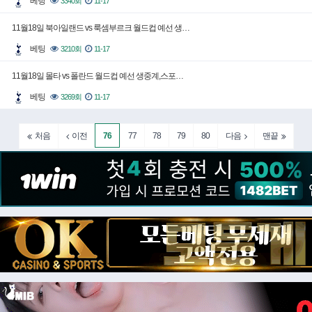
베팅
3340회
11-17
11월18일 북아일랜드 vs 룩셈부르크 월드컵 예선 생…
베팅
3210회
11-17
11월18일 몰타 vs 폴란드 월드컵 예선 생중계,스포…
베팅
3269회
11-17
76
77
78
79
80
처음
이전
다음
맨끝