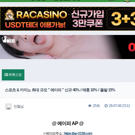
목록으로
스포츠 & 카지노 최대 규모 " 에이피 " 신규 40% / 매충 10% / 돌발 15%
26-07-06 23:12
25회
진철님
@
에이피 AP
@
= 에이피주소 :
https://ap-3338.com