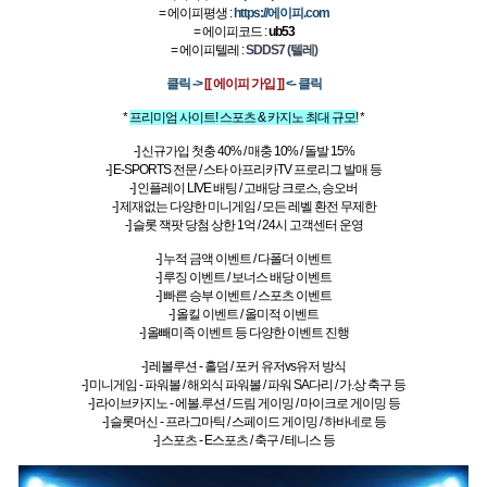
= 에이피평생 :
https://에이피.com
= 에이피코드 :
ub53
= 에이피텔레 :
SDDS7 (텔레)
클릭 ->
[[ 에이피 가입 ]]
<- 클릭
*
프리미엄 사이트! 스포츠 & 카지노 최대 규모!
*
-] 신규가입 첫충 40% / 매충 10% / 돌발 15%
-] E-SPORTS 전문 / 스타 아프리카TV 프로리그 발매 등
-] 인플레이 LIVE 배팅 / 고배당 크로스, 승오버
-] 제재없는 다양한 미니게임 / 모든 레벨 환전 무제한
-] 슬롯 잭팟 당첨 상한 1억 / 24시 고객센터 운영
-] 누적 금액 이벤트 / 다폴더 이벤트
-] 루징 이벤트 / 보너스 배당 이벤트
-] 빠른 승부 이벤트 / 스포츠 이벤트
-] 올킬 이벤트 / 올미적 이벤트
-] 올빼미족 이벤트 등 다양한 이벤트 진행
-] 레볼루션 - 홀덤 / 포커 유저vs유저 방식
-] 미니게임 - 파워볼 / 해외식 파워볼 / 파워 SA다리 / 가.상 축구 등
-] 라이브카지노 - 에볼.루션 / 드림 게이밍 / 마이크로 게이밍 등
-] 슬롯머신 - 프라그마틱 / 스페이드 게이밍 / 하바네로 등
-] 스포츠 - E스포츠 / 축구 / 테니스 등