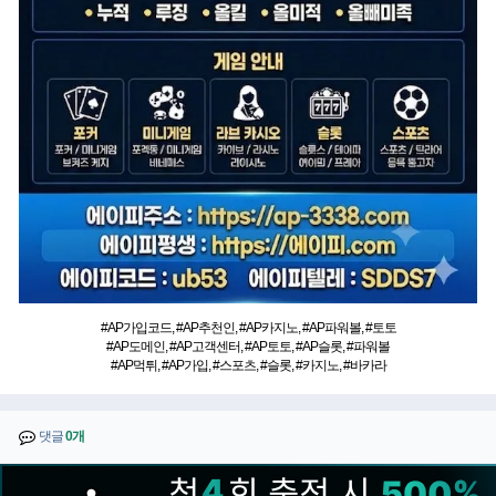
#AP가입코드, #AP추천인, #AP카지노, #AP파워볼, #토토
#AP도메인, #AP고객센터, #AP토토, #AP슬롯, #파워볼
#AP먹튀, #AP가입, #스포츠, #슬롯, #카지노, #바카라
댓글
0개