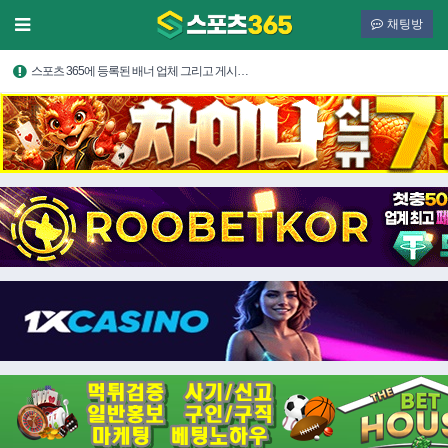
채팅방
스포츠 365에 등록된 배너 업체 그리고 게시…