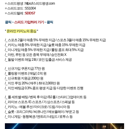
= 스피드평생 : https://스피드평생.com
= 스피드코드 : SS1004
= 스피드텔레 :
SDDS7
클릭 ~
스피드 가입하러 가기
~ 클릭
*
온라인 카지노의 중심
*
/_ 스포츠 2폴더 매충 5% 무제한 지급 / 스포츠 3폴더 매충 15% 무제한 지급
/_ 카지노 매충 5% 무제한 지급 / 슬롯 매충 15% 무제한 지급
/_ 미니게임 매충 5% 무제한 지급 / 롤링 콤프 최대 5% 지급
/_ 마틴, 루틴 등 모든 종목 무제재 / 승인전화 X
/_ 돌발 이벤트 매일 2회 / 코인 입출금 서비스 제공
/_ 신규가입 쿠폰지급 77만 원
/_ 롤링왕 이벤트 ( 매달 ) 1억 원
/_ 신규회원 지원금 200만 원
/_ 지인 루징 20% ( 매주 ) 최대 2,000만 원
/_ 지인 배팅금 0.3% 콤프 평생 지급 등 다양한 이벤트 진행
/_ 롤 세트별 배팅 / 벤픽 후 마감 / BJ 롤 / 스타리그업데이트 등
/_ 라이브 스포츠 / E-스포츠 / 가.상스포츠 / 스페셜 등
/_ 카지노 - 에볼.루션 / 마이크로 / 드림 / 아시아 등
/_ 슬롯 - 프라그마틱 / 씨큐나인 / 에보플레이 / 부운고 등
/_ 미니게임 - 동행복권 / 엔트리 / 네임드 / 로투스 등