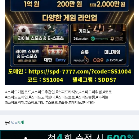
#스피드가입코드, #스피드추천인, #스피드카지노, #스피드파워볼, #토토
#스피드도메인, #스피드고객센터, #스피드토토, #스피드슬롯, #파워볼
#스피드먹튀, #스피드가입, #스포츠, #슬롯, #카지노, #바카라
댓글
0개