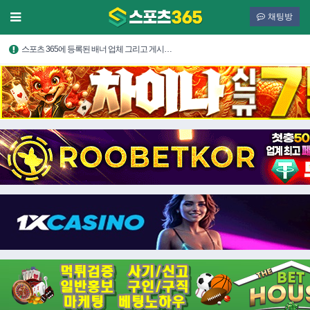
채팅방
스포츠 365에 등록된 배너 업체 그리고 게시…