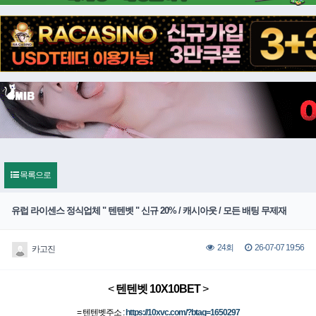
목록으로
유럽 라이센스 정식업체 " 텐텐벳 " 신규 20% / 캐시아웃 / 모든 배팅 무제재
26-07-07 19:56
24회
카고진
<
텐텐벳 10X10BET
>
= 텐텐벳주소 :
https://10xvc.com/?btag=1650297