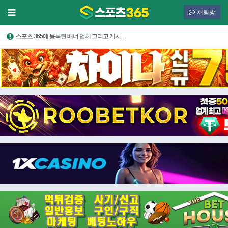
채팅방
스포츠 365에 등록된 배너 업체 그리고 게시…