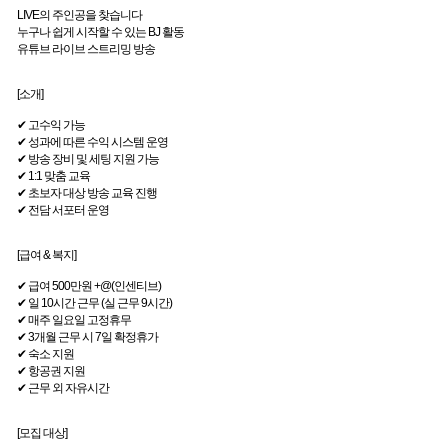
LIVE의 주인공을 찾습니다
누구나 쉽게 시작할 수 있는 BJ 활동
유튜브 라이브 스트리밍 방송
[소개]
✔ 고수익 가능
✔ 성과에 따른 수익 시스템 운영
✔ 방송 장비 및 세팅 지원 가능
✔ 1:1 맞춤 교육
✔ 초보자 대상 방송 교육 진행
✔ 전담 서포터 운영
[급여 & 복지]
✔ 급여 500만원 +@(인센티브)
✔ 일 10시간 근무 (실 근무 9시간)
✔ 매주 일요일 고정휴무
✔ 3개월 근무 시 7일 확정휴가
✔ 숙소 지원
✔ 항공권 지원
✔ 근무 외 자유시간
[모집 대상]