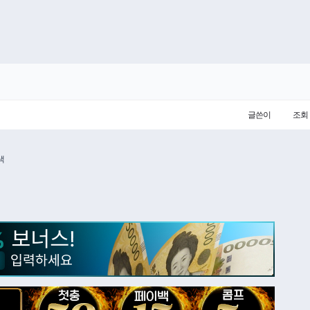
글쓴이
조회
색