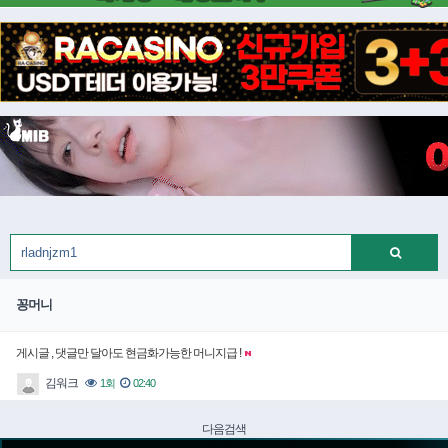
꽁머니
️️게시글 , 댓글만 달아도 현금화가능한 머니지급 !
김워크
1회
02:40
다음검색