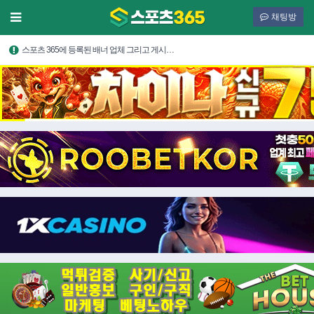
채팅방
스포츠 365에 등록된 배너 업체 그리고 게시…