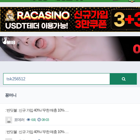
꽁머니
: 반딧불 : 신규 가입 40% / 무한 매충 10% …
포데러
6회
08-03
: 반딧불 : 신규 가입 40% / 무한 매충 10% …