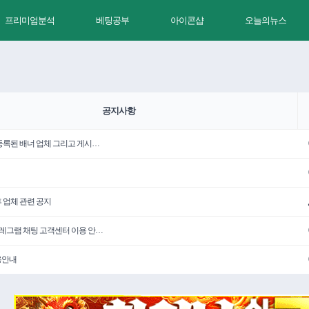
프리미엄분석
베팅공부
아이콘샵
오늘의뉴스
공지사항
 등록된 배너 업체 그리고 게시…
휴 업체 관련 공지
텔레그램 채팅 고객센터 이용 안…
용안내