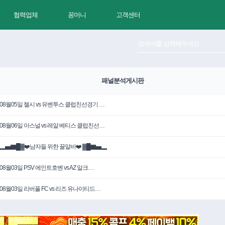
협력업체
꽁머니
고객센터
패널분석게시판
08월05일 첼시 vs 유벤투스 클럽친선경기 …
08월06일 아스널 vs 레알 베티스 클럽친선…
▂▅▇█▓❤️남자들 위한 꿀알바❤️ ▓█▇▅▂
08월03일 PSV 에인트호벤 vs AZ 알크…
08월03일 리버풀 FC vs 리즈 유나이티드…