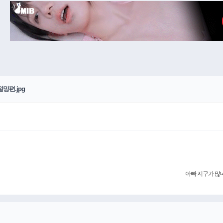
망편.jpg
아빠 지구가 많