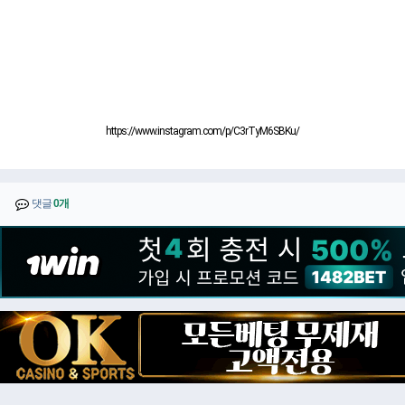
https://www.instagram.com/p/C3rTyM6SBKu/
댓글
0개