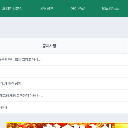
프리미엄분석
베팅공부
아이콘샵
오늘의뉴스
공지사항
 등록된 배너 업체 그리고 게시…
휴 업체 관련 공지
텔레그램 채팅 고객센터 이용 안…
용안내