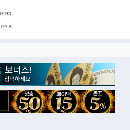
 3천만원
 3천만원