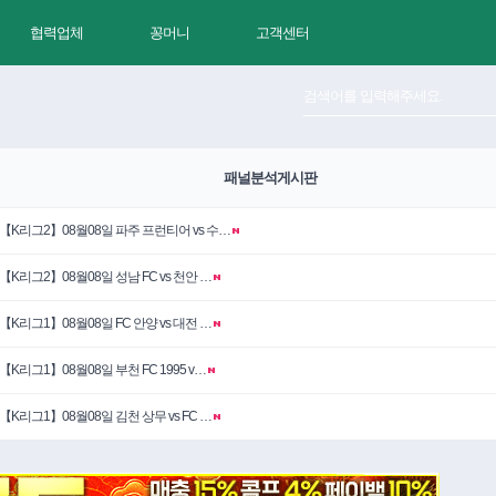
협력업체
꽁머니
고객센터
패널분석게시판
【K리그2】08월08일 파주 프런티어 vs 수…
【K리그2】08월08일 성남 FC vs 천안 …
【K리그1】08월08일 FC 안양 vs 대전 …
【K리그1】08월08일 부천 FC 1995 v…
【K리그1】08월08일 김천 상무 vs FC …