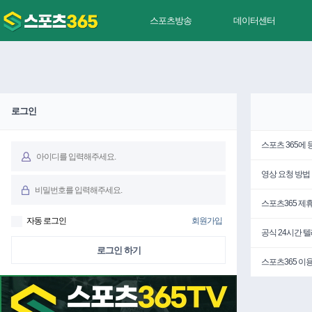
스포츠방송
데이터센터
로그인
스포츠 365에
영상 요청 방법
스포츠365 제
자동 로그인
회원가입
공식 24시간 
로그인 하기
스포츠365 이