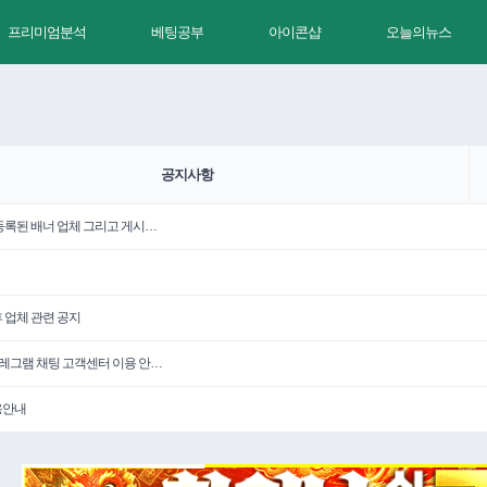
프리미엄분석
베팅공부
아이콘샵
오늘의뉴스
공지사항
 등록된 배너 업체 그리고 게시…
휴 업체 관련 공지
텔레그램 채팅 고객센터 이용 안…
용안내