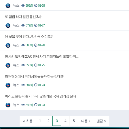
뉴스
395회
01-28
또 담합 하다 걸린 통신 3사
뉴스
379회
01-27
애 낳을 곳이 없다... 임산부 어디로?
뉴스
365회
01-26
판사의 발언에 2030 전세 사기 피해자들이 오열한 이…
뉴스
358회
01-25
화재현장에서 피해상인들을 대하는 김태흠
뉴스
384회
01-24
이러고 올림픽 즐기라니...낯뜨거운 국내 경기장 실태.…
뉴스
342회
01-23
1
2
3
4
5
처음
다음
맨끝