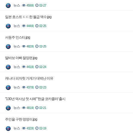
뉴스
459회
02-27
일본 호스트 ㄷㄷ한 월급 액수.jpg
뉴스
444회
02-25
서동주 인스타.jpg
뉴스
482회
02-25
딸바보 아빠 절망편.jpg
뉴스
441회
02-24
캐나다 피자헛 가게가 대박난 이유
뉴스
437회
02-23
"130년 역사상 첫 사례" '한글 코카콜라' 출시
뉴스
481회
02-21
주인을 구한 멍멍이.jpg
뉴스
432회
02-19