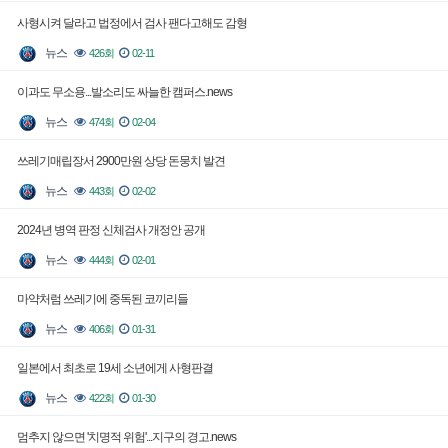
사형시켜 달라고 법정에서 검사 팬다고해도 감형
뉴스
426회
02-11
이과도 무소용...발소리도 싸늘한 캠퍼스.news
뉴스
474회
02-04
쓰레기매립장서 2900만원 상당 돈뭉치 발견
뉴스
443회
02-02
2024년 병역 판정 신체검사 개정안 공개
뉴스
444회
02-01
마약처럼 쓰레기에 중독된 코끼리들
뉴스
406회
01-31
일본에서 최초로 19세 소년에게 사형판결
뉴스
422회
01-30
멈추지 않으면 '치명적 위험'...지구의 경고.news