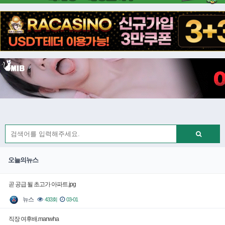
오늘의뉴스
곧 공급 될 초고가 아파트.jpg
뉴스
433회
03-01
직장 여후배.manwha