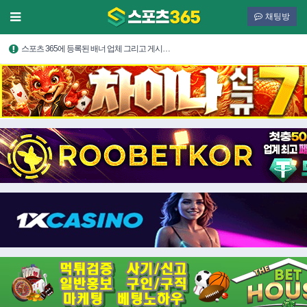
채팅방
스포츠 365에 등록된 배너 업체 그리고 게시…