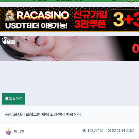
목록으로
공식 24시간 텔레그램 채팅 고객센터 이용 안내
22-11-14 20:57
122,724회
매니저