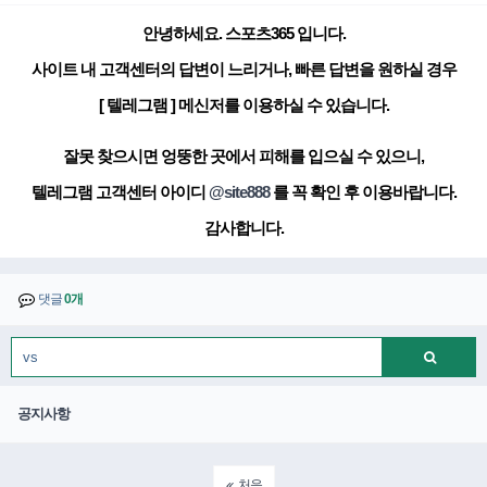
안녕하세요. 스포츠365 입니다.
사이트 내 고객센터의 답변이 느리거나, 빠른 답변을 원하실 경우
[ 텔레그램 ] 메신저를 이용하실 수 있습니다.
잘못 찾으시면 엉뚱한 곳에서 피해를 입으실 수 있으니,
텔레그램 고객센터 아이디
@site888
를 꼭 확인 후 이용바랍니다.
감사합니다.
댓글
0개
공지사항
처음