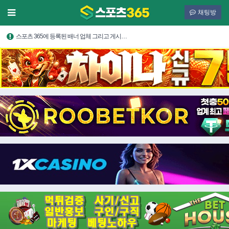
채팅방
스포츠 365에 등록된 배너 업체 그리고 게시…