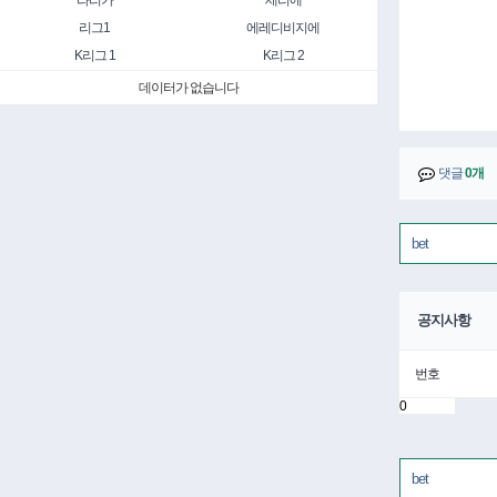
라리가
세리에
리그1
에레디비지에
K리그 1
K리그 2
데이터가 없습니다
댓글
0개
공지사항
번호
0