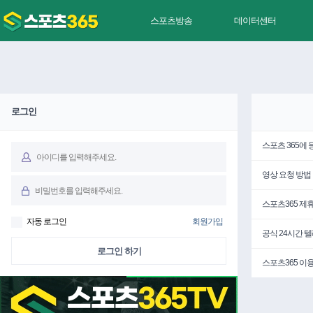
스포츠방송
데이터센터
로그인
스포츠 365에
영상 요청 방법
스포츠365 제
자동 로그인
회원가입
공식 24시간 
로그인 하기
스포츠365 이