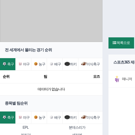
목록으로
전 세계에서 몰리는 경기 순위
스포츠365 제
축구
야구
농구
배구
하키
미식축구
순위
팀
오즈
매니저
데이터가 없습니다
종목별 팀순위
축구
야구
농구
배구
하키
미식축구
EPL
분데스리가