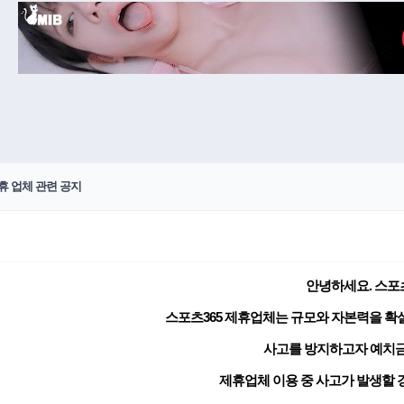
휴 업체 관련 공지
안녕하세요. 스포츠
스포츠365 제휴업체는 규모와 자본력을 확
사고를 방지하고자 예치금
제휴업체 이용 중 사고가 발생할 