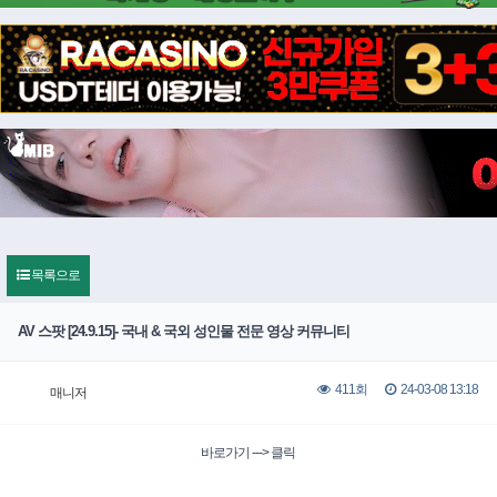
목록으로
AV 스팟 [24.9.15]- 국내 & 국외 성인물 전문 영상 커뮤니티
24-03-08 13:18
411회
매니저
바로가기 ---> 클릭