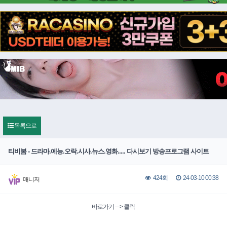
목록으로
티비봄 - 드라마.예능.오락.시사.뉴스.영화..... 다시보기 방송프로그램 사이트
24-03-10 00:38
424회
매니저
바로가기 ---> 클릭