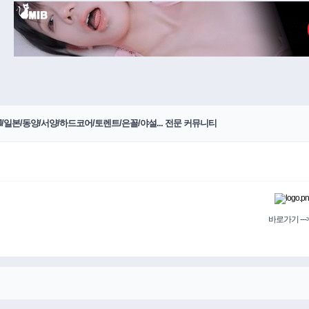
BJ/일본/동양/서양/하드코어/토렌트/은꼴/야설... 전문 커뮤니티
바로가기 ---