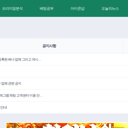
프리미엄분석
베팅공부
아이콘샵
오늘의뉴스
공지사항
 등록된 배너 업체 그리고 게시…
휴 업체 관련 공지
텔레그램 채팅 고객센터 이용 안…
용안내