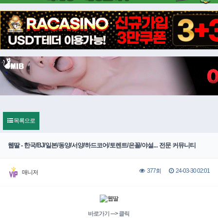
목록으로
웹딸 - 한국/BJ/일본/동양/서양/하드코어/토렌트/은꼴/야설... 전문 커뮤니티
24-03-30 02:01
377회
매니저
바로가기 ---> 클릭