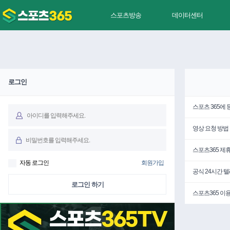
스포츠방송
데이터센터
로그인
스포츠 365에
영상 요청 방법
스포츠365 제
자동 로그인
회원가입
공식 24시간 
로그인 하기
스포츠365 이