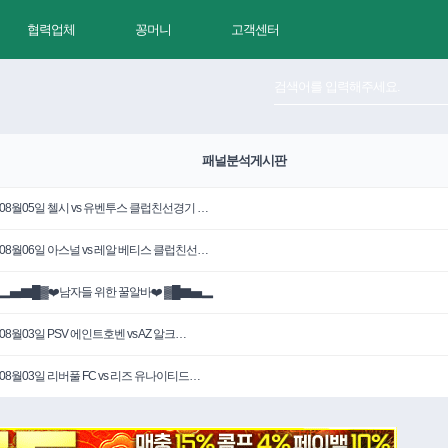
협력업체
꽁머니
고객센터
패널분석게시판
08월05일 첼시 vs 유벤투스 클럽친선경기 …
08월06일 아스널 vs 레알 베티스 클럽친선…
▂▅▇█▓❤️남자들 위한 꿀알바❤️ ▓█▇▅▂
08월03일 PSV 에인트호벤 vs AZ 알크…
08월03일 리버풀 FC vs 리즈 유나이티드…