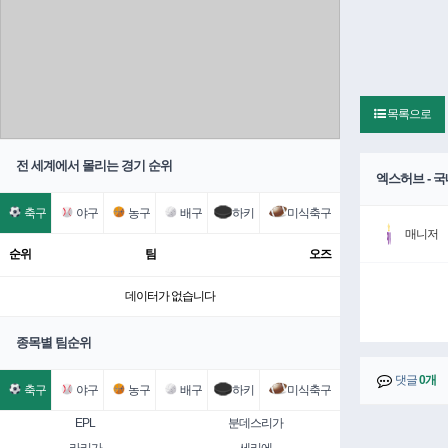
목록으로
전 세계에서 몰리는 경기 순위
엑스허브 - 
축구
야구
농구
배구
하키
미식축구
매니저
순위
팀
오즈
데이터가 없습니다
종목별 팀순위
댓글
0개
축구
야구
농구
배구
하키
미식축구
EPL
분데스리가