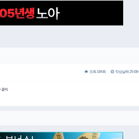
조회 184회
작성날짜 25-08-0
> 클릭