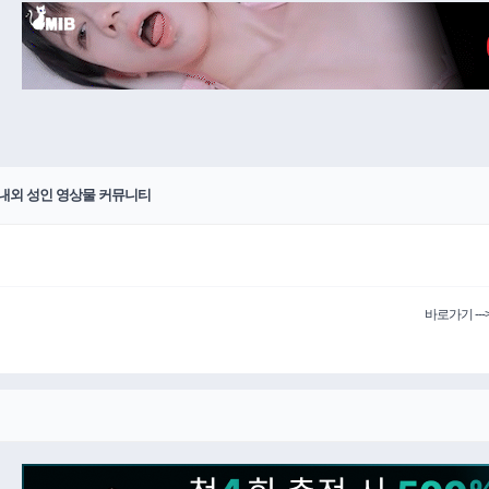
국내외 성인 영상물 커뮤니티
바로가기 ---