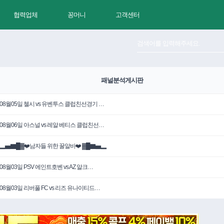
협력업체
꽁머니
고객센터
패널분석게시판
08월05일 첼시 vs 유벤투스 클럽친선경기 …
08월06일 아스널 vs 레알 베티스 클럽친선…
▂▅▇█▓❤️남자들 위한 꿀알바❤️ ▓█▇▅▂
08월03일 PSV 에인트호벤 vs AZ 알크…
08월03일 리버풀 FC vs 리즈 유나이티드…