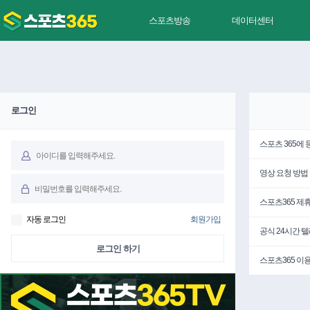
스포츠방송
데이터센터
로그인
스포츠 365에
영상 요청 방법
스포츠365 제
자동 로그인
회원가입
공식 24시간 
로그인 하기
스포츠365 이