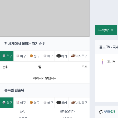
목록으로
전 세계에서 몰리는 경기 순위
골드 TV - 
축구
야구
농구
배구
하키
미식축구
매니저
순위
팀
오즈
데이터가 없습니다
종목별 팀순위
축구
야구
농구
배구
하키
미식축구
EPL
분데스리가
댓글
0개