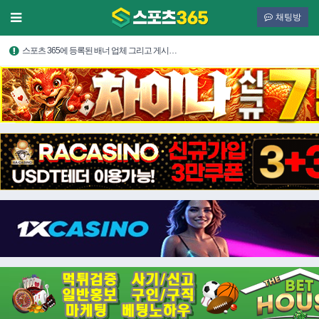
채팅방
스포츠 365에 등록된 배너 업체 그리고 게시…