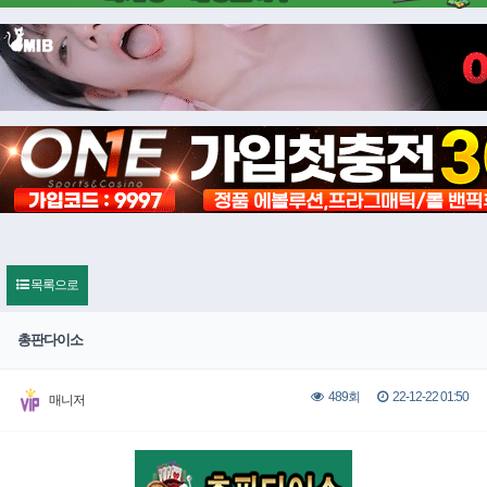
목록으로
총판다이소
22-12-22 01:50
489회
매니저