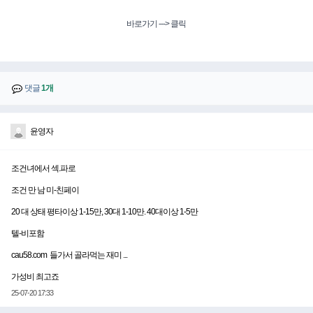
바로가기 ---> 클릭
댓글
1개
윤영자
조건녀에서 섹.파로
조건 만 남 미-친페이
20 대 상태 평타이상 1-15만, 30대 1-10만. 40대이상 1-5만
텔-비포함
cau58.com 들가서 골라먹는 재미 ...
가성비 최고죠
25-07-20 17:33