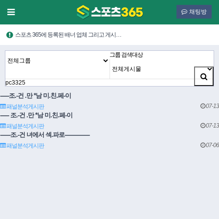
채팅방
스포츠 365에 등록된 배너 업체 그리고 게시…
그룹
검색대상
------조.-건 .만 *남 미.친.페-이
07-13
패널분석게시판
------ 조.-건 .만 *남 미.친.페-이
07-13
패널분석게시판
-------조.-건 녀에서 섹.파로-----------------
07-06
패널분석게시판