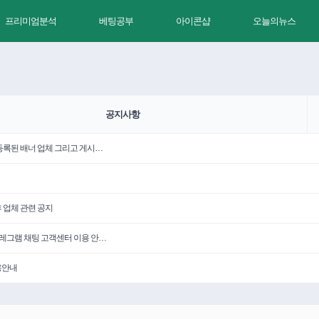
프리미엄분석
베팅공부
아이콘샵
오늘의뉴스
공지사항
 등록된 배너 업체 그리고 게시…
휴 업체 관련 공지
텔레그램 채팅 고객센터 이용 안…
용안내