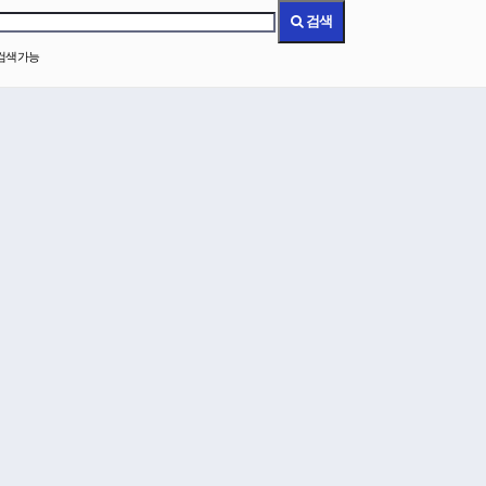
검색
검색 가능