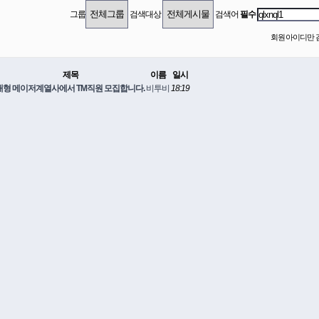
그룹
검색대상
검색어
필수
회원 아이디만 
제목
이름
일시
️️대형 메이저계열사에서 TM직원 모집합니다.
비투비
18:19