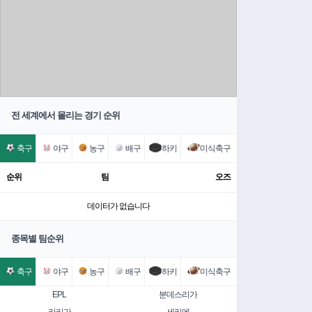
전 세계에서 몰리는 경기 순위
축구
야구
농구
배구
하키
미식축구
순위
팀
오즈
데이터가 없습니다
종목별 팀순위
축구
야구
농구
배구
하키
미식축구
EPL
분데스리가