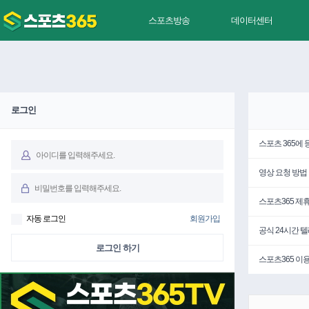
스포츠방송
데이터센터
로그인
스포츠 365에
영상 요청 방법
스포츠365 제
자동 로그인
회원가입
공식 24시간 
로그인 하기
스포츠365 이