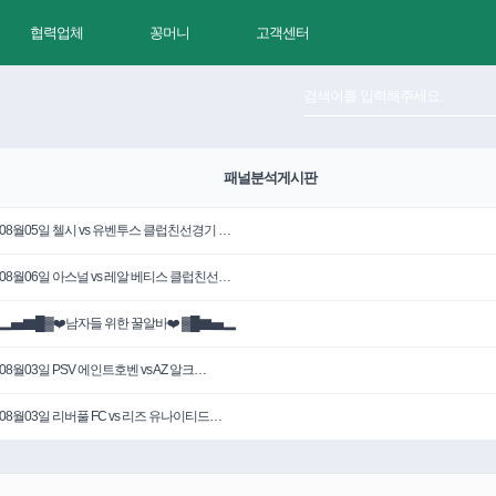
협력업체
꽁머니
고객센터
패널분석게시판
08월05일 첼시 vs 유벤투스 클럽친선경기 …
08월06일 아스널 vs 레알 베티스 클럽친선…
▂▅▇█▓❤️남자들 위한 꿀알바❤️ ▓█▇▅▂
08월03일 PSV 에인트호벤 vs AZ 알크…
08월03일 리버풀 FC vs 리즈 유나이티드…