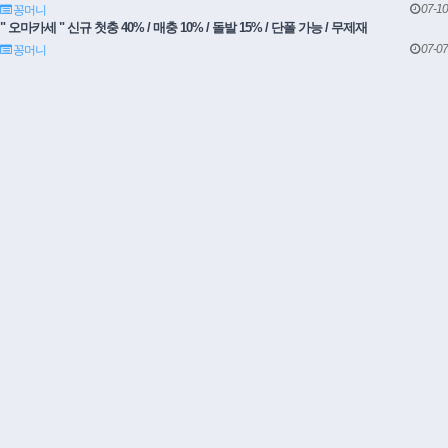
07-10
꽁머니
" 오마카세 " 신규 첫충 40% / 매충 10% / 돌발 15% / 단폴 가능 / 무제재
07-07
꽁머니