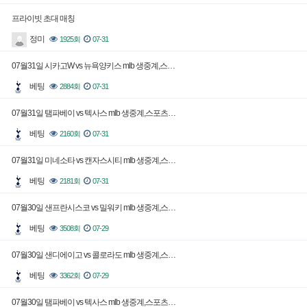
프라이빗 초대 매칭
정미
1925회
07-31
07월31일 시카고W vs 뉴욕양키스 mlb 생중계,스…
베팅
2884회
07-31
07월31일 탬파베이 vs 텍사스 mlb 생중계,스포츠…
베팅
2160회
07-31
07월31일 미네소타 vs 캔자스시티 mlb 생중계,스…
베팅
2181회
07-31
07월30일 샌프란시스코 vs 밀워키 mlb 생중계,스…
베팅
3508회
07-29
07월30일 샌디에이고 vs 콜로라도 mlb 생중계,스…
베팅
3362회
07-29
07월30일 탬파베이 vs 텍사스 mlb 생중계,스포츠…