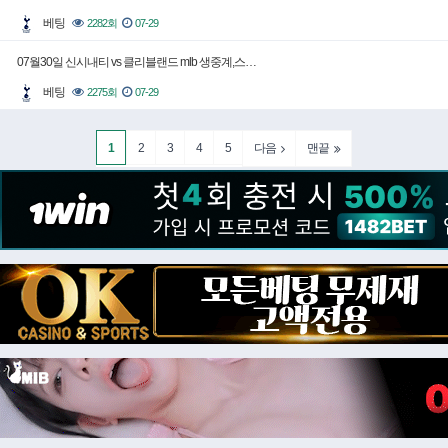
베팅
2282회
07-29
07월30일 신시내티 vs 클리블랜드 mlb 생중계,스…
베팅
2275회
07-29
1
2
3
4
5
다음
맨끝