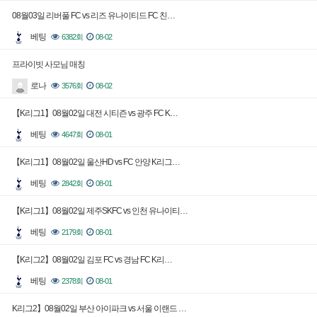
08월03일 리버풀 FC vs 리즈 유나이티드 FC 친…
베팅
6382회
08-02
프라이빗 사모님 매칭
로나
3576회
08-02
【K리그1】08월02일 대전 시티즌 vs 광주 FC K…
베팅
4647회
08-01
【K리그1】08월02일 울산HD vs FC 안양 K리그…
베팅
2842회
08-01
【K리그1】08월02일 제주SKFC vs 인천 유나이티…
베팅
2179회
08-01
【K리그2】08월02일 김포 FC vs 경남 FC K리…
베팅
2378회
08-01
K리그2】08월02일 부산 아이파크 vs 서울 이랜드 …