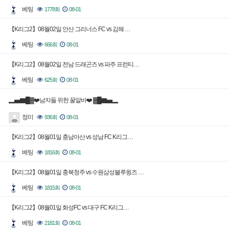
베팅
1778회
08-01
【K리그2】08월02일 안산 그리너스 FC vs 김해 …
베팅
666회
08-01
【K리그2】08월02일 전남 드래곤즈 vs 파주 프런티…
베팅
625회
08-01
▂▅▇█▓❤️남자들 위한 꿀알바❤️ ▓█▇▅▂
정미
936회
08-01
【K리그2】08월01일 충남아산 vs 성남 FC K리그…
베팅
1816회
08-01
【K리그2】08월01일 충북청주 vs 수원삼성블루윙즈 …
베팅
1815회
08-01
【K리그2】08월01일 화성FC vs 대구 FC K리그…
베팅
2181회
08-01