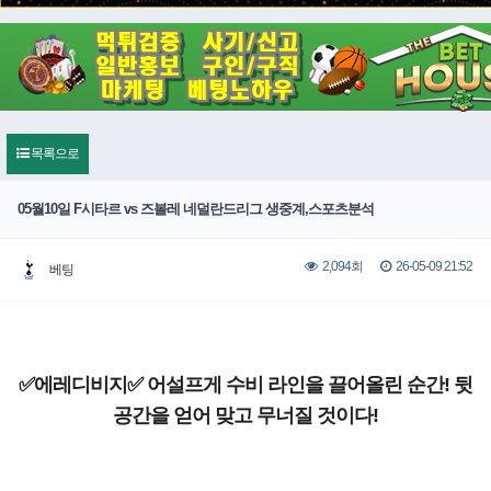
목록으로
05월10일 F시타르 vs 즈볼레 네덜란드리그 생중계,스포츠분석
26-05-09 21:52
2,094회
베팅
✅에레디비지✅ 어설프게 수비 라인을 끌어올린 순간! 뒷
공간을 얻어 맞고 무너질 것이다!