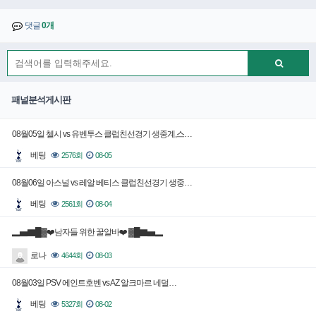
댓글
0개
패널분석게시판
08월05일 첼시 vs 유벤투스 클럽친선경기 생중계,스…
베팅
2576회
08-05
08월06일 아스널 vs 레알 베티스 클럽친선경기 생중…
베팅
2561회
08-04
▂▅▇█▓❤️남자들 위한 꿀알바❤️ ▓█▇▅▂
로나
4644회
08-03
08월03일 PSV 에인트호벤 vs AZ 알크마르 네덜…
베팅
5327회
08-02