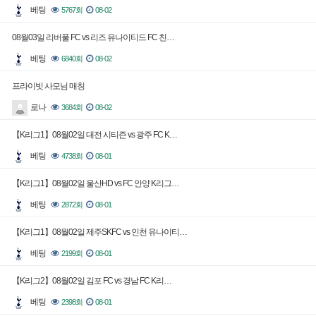
베팅
5767회
08-02
08월03일 리버풀 FC vs 리즈 유나이티드 FC 친…
베팅
6840회
08-02
프라이빗 사모님 매칭
로나
3684회
08-02
【K리그1】08월02일 대전 시티즌 vs 광주 FC K…
베팅
4738회
08-01
【K리그1】08월02일 울산HD vs FC 안양 K리그…
베팅
2872회
08-01
【K리그1】08월02일 제주SKFC vs 인천 유나이티…
베팅
2199회
08-01
【K리그2】08월02일 김포 FC vs 경남 FC K리…
베팅
2398회
08-01