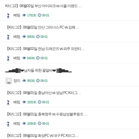
K리그2】08월02일 부산 아이파크 vs 서울 이랜드 …
베팅
1792회
08-01
【K리그2】08월02일 안산 그리너스 FC vs 김해 …
베팅
686회
08-01
【K리그2】08월02일 전남 드래곤즈 vs 파주 프런티…
베팅
640회
08-01
▂▅▇█▓❤️남자들 위한 꿀알바❤️ ▓█▇▅▂
정미
950회
08-01
【K리그2】08월01일 충남아산 vs 성남 FC K리그…
베팅
1832회
08-01
【K리그2】08월01일 충북청주 vs 수원삼성블루윙즈 …
베팅
1836회
08-01
【K리그2】08월01일 화성FC vs 대구 FC K리그…