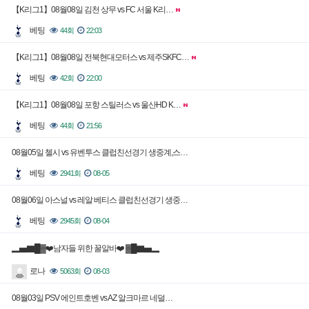
【K리그1】08월08일 김천 상무 vs FC 서울 K리…
베팅
44회
22:03
【K리그1】08월08일 전북현대모터스 vs 제주SKFC…
베팅
42회
22:00
【K리그1】08월08일 포항 스틸러스 vs 울산HD K…
베팅
44회
21:56
08월05일 첼시 vs 유벤투스 클럽친선경기 생중계,스…
베팅
2941회
08-05
08월06일 아스널 vs 레알 베티스 클럽친선경기 생중…
베팅
2945회
08-04
▂▅▇█▓❤️남자들 위한 꿀알바❤️ ▓█▇▅▂
로나
5063회
08-03
08월03일 PSV 에인트호벤 vs AZ 알크마르 네덜…