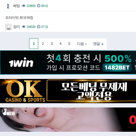
베팅
2198회
08-01
프라이빗 초대 매칭
정미
1940회
07-31
1
2
3
4
5
다음
맨끝