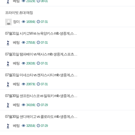
베팅
2102회
08-01
프라이빗 초대 매칭
정미
1839회
07-31
07월31일 시카고W vs 뉴욕양키스 mlb 생중계,스…
베팅
2755회
07-31
07월31일 탬파베이 vs 텍사스 mlb 생중계,스포츠…
베팅
2063회
07-31
07월31일 미네소타 vs 캔자스시티 mlb 생중계,스…
베팅
2087회
07-31
07월30일 샌프란시스코 vs 밀워키 mlb 생중계,스…
베팅
3419회
07-29
07월30일 샌디에이고 vs 콜로라도 mlb 생중계,스…
베팅
3255회
07-29