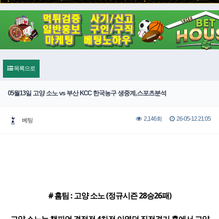
목록으로
05월13일 고양 소노 vs 부산 KCC 한국농구 생중계,스포츠분석
26-05-12 21:05
2,146회
베팅
# 홈팀 : 고양 소노 (정규시즌 28승26패)