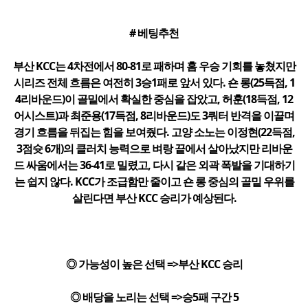
# 베팅추천
부산 KCC는 4차전에서 80-81로 패하며 홈 우승 기회를 놓쳤지만
시리즈 전체 흐름은 여전히 3승1패로 앞서 있다. 숀 롱(25득점, 1
4리바운드)이 골밑에서 확실한 중심을 잡았고, 허훈(18득점, 12
어시스트)과 최준용(17득점, 8리바운드)도 3쿼터 반격을 이끌며
경기 흐름을 뒤집는 힘을 보여줬다. 고양 소노는 이정현(22득점,
3점슛 6개)의 클러치 능력으로 벼랑 끝에서 살아났지만 리바운
드 싸움에서는 36-41로 밀렸고, 다시 같은 외곽 폭발을 기대하기
는 쉽지 않다. KCC가 조급함만 줄이고 숀 롱 중심의 골밑 우위를
살린다면 부산 KCC 승리가 예상된다.
◎ 가능성이 높은 선택 =>부산 KCC 승리
◎ 배당을 노리는 선택 =>승5패 구간 5