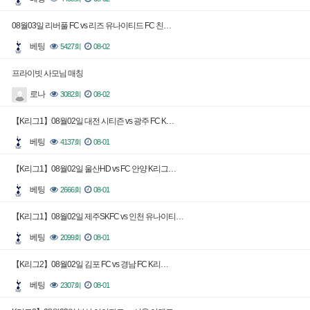
08월03일 리버풀 FC vs 리즈 유나이티드 FC 친…
베팅
5427회
08-02
프라이빗 사모님 매칭
로나
3082회
08-02
【K리그1】08월02일 대전 시티즌 vs 광주 FC K…
베팅
4137회
08-01
【K리그1】08월02일 울산HD vs FC 안양 K리그…
베팅
2666회
08-01
【K리그1】08월02일 제주SKFC vs 인천 유나이티…
베팅
2099회
08-01
【K리그2】08월02일 김포 FC vs 경남 FC K리…
베팅
2307회
08-01