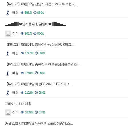
【K리그2】08월02일 전남 드래곤즈 vs 파주 프런티…
베팅
598회
08-01
▂▅▇█▓❤️남자들 위한 꿀알바❤️ ▓█▇▅▂
정미
902회
08-01
【K리그2】08월01일 충남아산 vs 성남 FC K리그…
베팅
1747회
08-01
【K리그2】08월01일 충북청주 vs 수원삼성블루윙즈 …
베팅
1748회
08-01
【K리그2】08월01일 화성FC vs 대구 FC K리그…
베팅
2102회
08-01
프라이빗 초대 매칭
정미
1839회
07-31
07월31일 시카고W vs 뉴욕양키스 mlb 생중계,스…