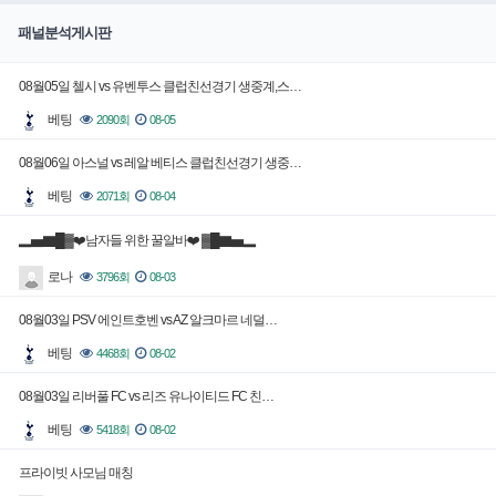
패널분석게시판
08월05일 첼시 vs 유벤투스 클럽친선경기 생중계,스…
베팅
2090회
08-05
08월06일 아스널 vs 레알 베티스 클럽친선경기 생중…
베팅
2071회
08-04
▂▅▇█▓❤️남자들 위한 꿀알바❤️ ▓█▇▅▂
로나
3796회
08-03
08월03일 PSV 에인트호벤 vs AZ 알크마르 네덜…
베팅
4468회
08-02
08월03일 리버풀 FC vs 리즈 유나이티드 FC 친…
베팅
5418회
08-02
프라이빗 사모님 매칭