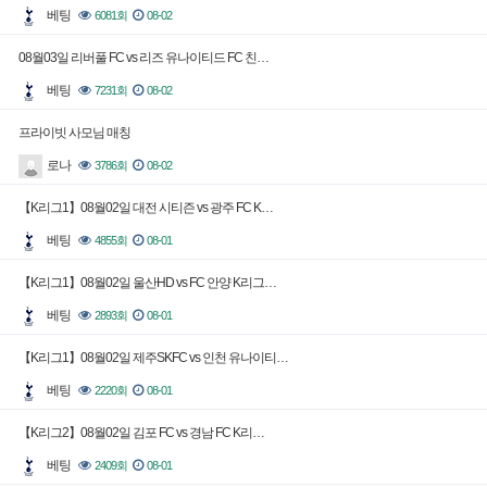
베팅
6081회
08-02
08월03일 리버풀 FC vs 리즈 유나이티드 FC 친…
베팅
7231회
08-02
프라이빗 사모님 매칭
로나
3786회
08-02
【K리그1】08월02일 대전 시티즌 vs 광주 FC K…
베팅
4855회
08-01
【K리그1】08월02일 울산HD vs FC 안양 K리그…
베팅
2893회
08-01
【K리그1】08월02일 제주SKFC vs 인천 유나이티…
베팅
2220회
08-01
【K리그2】08월02일 김포 FC vs 경남 FC K리…
베팅
2409회
08-01