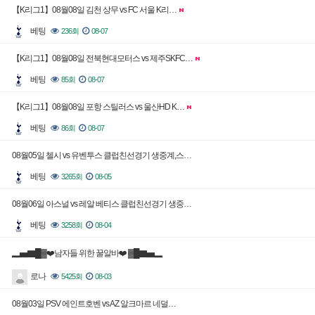
【K리그1】08월08일 김천 상무 vs FC 서울 K리…
베팅
236회
08-07
【K리그1】08월08일 전북현대모터스 vs 제주SKFC…
베팅
85회
08-07
【K리그1】08월08일 포항 스틸러스 vs 울산HD K…
베팅
86회
08-07
08월05일 첼시 vs 유벤투스 클럽친선경기 생중계,스…
베팅
3265회
08-05
08월06일 아스널 vs 레알 베티스 클럽친선경기 생중…
베팅
3258회
08-04
▂▅▇█▓❤️남자들 위한 꿀알바❤️ ▓█▇▅▂
로나
5425회
08-03
08월03일 PSV 에인트호벤 vs AZ 알크마르 네덜…