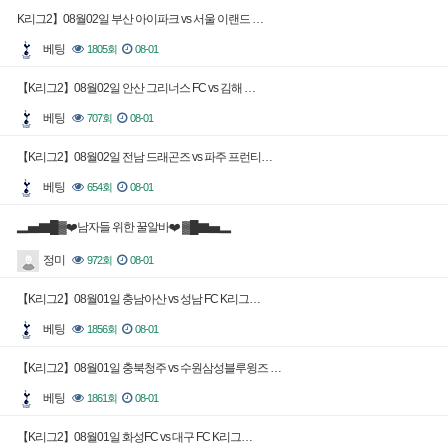
K리그2】08월02일 부산 아이파크 vs 서울 이랜드 …
베팅
1805회
08-01
【K리그2】08월02일 안산 그리너스 FC vs 김해 …
베팅
707회
08-01
【K리그2】08월02일 전남 드래곤즈 vs 파주 프런티…
베팅
654회
08-01
▂▅▇█▓❤️남자들 위한 꿀알바❤️ ▓█▇▅▂
정미
972회
08-01
【K리그2】08월01일 충남아산 vs 성남 FC K리그…
베팅
1856회
08-01
【K리그2】08월01일 충북청주 vs 수원삼성블루윙즈 …
베팅
1861회
08-01
【K리그2】08월01일 화성FC vs 대구 FC K리그…