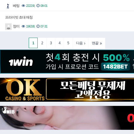
베팅
2222회
08-01
프라이빗 초대 매칭
정미
1963회
07-31
1
2
3
4
5
다음
맨끝