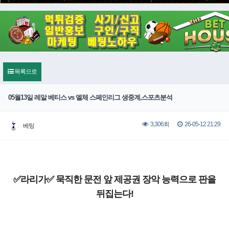
목록으로
05월13일 레알 베티스 vs 엘체 스페인리그 생중계,스포츠분석
26-05-12 21:29
3,306회
베팅
✅라리가✅ 묵직한 문전 앞 제공권 장악 능력으로 판을
뒤집는다!