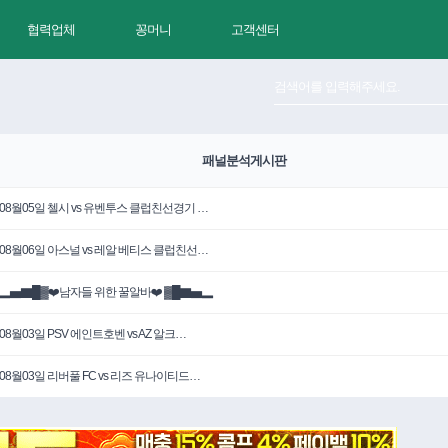
협력업체
꽁머니
고객센터
패널분석게시판
08월05일 첼시 vs 유벤투스 클럽친선경기 …
08월06일 아스널 vs 레알 베티스 클럽친선…
▂▅▇█▓❤️남자들 위한 꿀알바❤️ ▓█▇▅▂
08월03일 PSV 에인트호벤 vs AZ 알크…
08월03일 리버풀 FC vs 리즈 유나이티드…