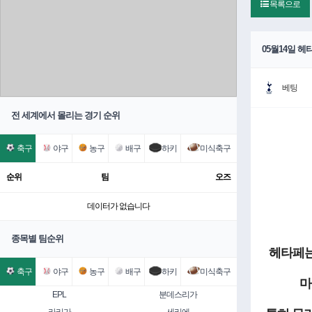
목록으로
05월14일 헤
베팅
전 세계에서 몰리는 경기 순위
축구
야구
농구
배구
하키
미식축구
순위
팀
오즈
데이터가 없습니다
종목별 팀순위
헤타페는
축구
야구
농구
배구
하키
미식축구
마
EPL
분데스리가