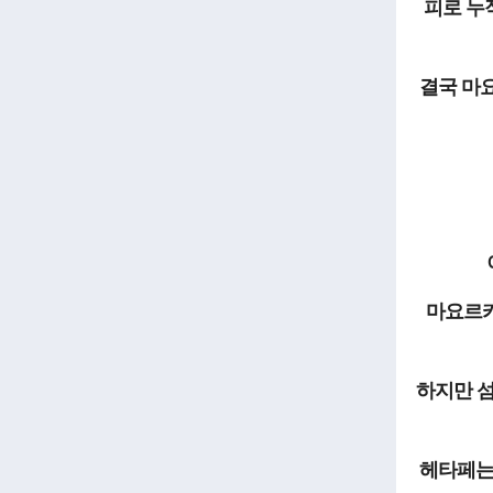
피로 누
결국 마
마요르카
하지만 섬
헤타페는