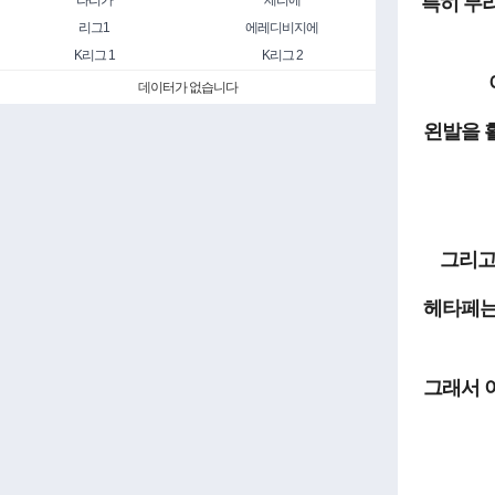
라리가
세리에
특히 무
리그1
에레디비지에
K리그 1
K리그 2
데이터가 없습니다
왼발을 
그리고
헤타페는
그래서 