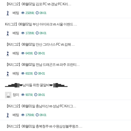
【K리그2】08월02일 김포 FC vs 경남 FC K리…
베팅
2328회
08-01
K리그2】08월02일 부산 아이파크 vs 서울 이랜드 …
베팅
1728회
08-01
【K리그2】08월02일 안산 그리너스 FC vs 김해 …
베팅
643회
08-01
【K리그2】08월02일 전남 드래곤즈 vs 파주 프런티…
베팅
602회
08-01
▂▅▇█▓❤️남자들 위한 꿀알바❤️ ▓█▇▅▂
정미
907회
08-01
【K리그2】08월01일 충남아산 vs 성남 FC K리그…
베팅
1759회
08-01
【K리그2】08월01일 충북청주 vs 수원삼성블루윙즈 …