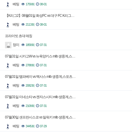
베팅
1759회
08-01
【K리그2】08월01일 화성FC vs 대구 FC K리그…
베팅
2113회
08-01
프라이빗 초대 매칭
정미
1858회
07-31
07월31일 시카고W vs 뉴욕양키스 mlb 생중계,스…
베팅
2788회
07-31
07월31일 탬파베이 vs 텍사스 mlb 생중계,스포츠…
베팅
2082회
07-31
07월31일 미네소타 vs 캔자스시티 mlb 생중계,스…
베팅
2109회
07-31
07월30일 샌프란시스코 vs 밀워키 mlb 생중계,스…
베팅
3445회
07-29