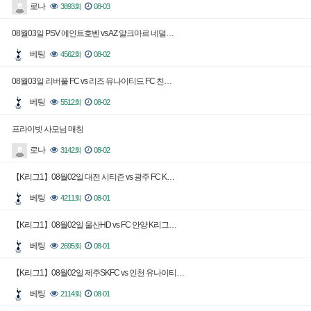
로나
3893회
08-03
08월03일 PSV 에인트호벤 vs AZ 알크마르 네덜…
베팅
4562회
08-02
08월03일 리버풀 FC vs 리즈 유나이티드 FC 친…
베팅
5512회
08-02
프라이빗 사모님 매칭
로나
3142회
08-02
【K리그1】08월02일 대전 시티즌 vs 광주 FC K…
베팅
4211회
08-01
【K리그1】08월02일 울산HD vs FC 안양 K리그…
베팅
2695회
08-01
【K리그1】08월02일 제주SKFC vs 인천 유나이티…
베팅
2114회
08-01