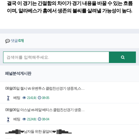
결국 이 경기는 간절함의 차이가 경기 내용을 바꿀 수 있는 흐름
이며, 알라베스가 홈에서 생존의 불씨를 살려낼 가능성이 높다.
댓글
0개
패널분석게시판
08월05일 첼시 vs 유벤투스 클럽친선경기 생중계,스…
베팅
2141회
08-05
08월06일 아스널 vs 레알 베티스 클럽친선경기 생중…
베팅
2124회
08-04
▂▅▇█▓❤️남자들 위한 꿀알바❤️ ▓█▇▅▂