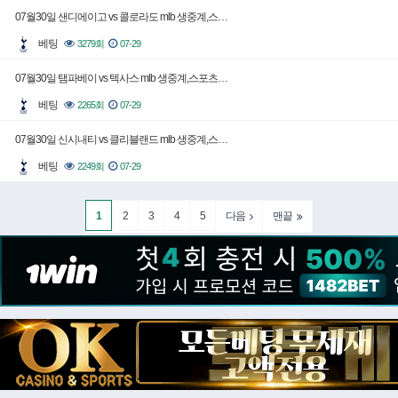
07월30일 샌디에이고 vs 콜로라도 mlb 생중계,스…
베팅
3279회
07-29
07월30일 탬파베이 vs 텍사스 mlb 생중계,스포츠…
베팅
2265회
07-29
07월30일 신시내티 vs 클리블랜드 mlb 생중계,스…
베팅
2249회
07-29
1
2
3
4
5
다음
맨끝