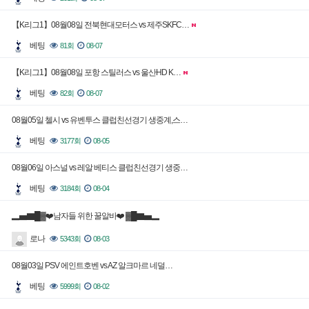
【K리그1】08월08일 전북현대모터스 vs 제주SKFC…
베팅
81회
08-07
【K리그1】08월08일 포항 스틸러스 vs 울산HD K…
베팅
82회
08-07
08월05일 첼시 vs 유벤투스 클럽친선경기 생중계,스…
베팅
3177회
08-05
08월06일 아스널 vs 레알 베티스 클럽친선경기 생중…
베팅
3184회
08-04
▂▅▇█▓❤️남자들 위한 꿀알바❤️ ▓█▇▅▂
로나
5343회
08-03
08월03일 PSV 에인트호벤 vs AZ 알크마르 네덜…
베팅
5999회
08-02