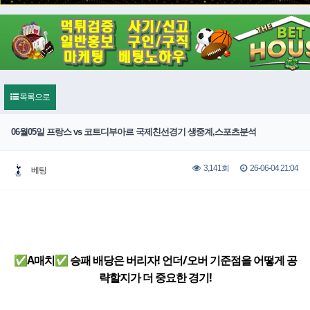
목록으로
06월05일 프랑스 vs 코트디부아르 국제친선경기 생중계,스포츠분석
26-06-04 21:04
3,141회
베팅
✅A매치✅ 승패 배당은 버리자! 언더/오버 기준점을 어떻게 공
략할지가 더 중요한 경기!