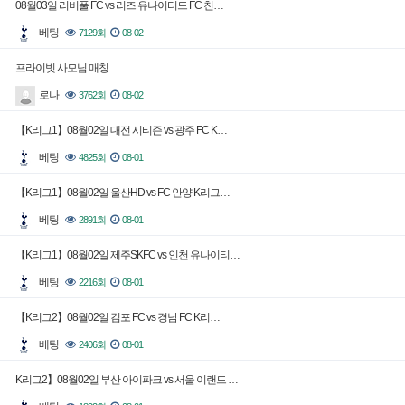
08월03일 리버풀 FC vs 리즈 유나이티드 FC 친…
베팅
7129회
08-02
프라이빗 사모님 매칭
로나
3762회
08-02
【K리그1】08월02일 대전 시티즌 vs 광주 FC K…
베팅
4825회
08-01
【K리그1】08월02일 울산HD vs FC 안양 K리그…
베팅
2891회
08-01
【K리그1】08월02일 제주SKFC vs 인천 유나이티…
베팅
2216회
08-01
【K리그2】08월02일 김포 FC vs 경남 FC K리…
베팅
2406회
08-01
K리그2】08월02일 부산 아이파크 vs 서울 이랜드 …