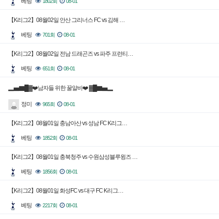
베팅
1802회
08-01
【K리그2】08월02일 안산 그리너스 FC vs 김해 …
베팅
701회
08-01
【K리그2】08월02일 전남 드래곤즈 vs 파주 프런티…
베팅
651회
08-01
▂▅▇█▓❤️남자들 위한 꿀알바❤️ ▓█▇▅▂
정미
965회
08-01
【K리그2】08월01일 충남아산 vs 성남 FC K리그…
베팅
1852회
08-01
【K리그2】08월01일 충북청주 vs 수원삼성블루윙즈 …
베팅
1856회
08-01
【K리그2】08월01일 화성FC vs 대구 FC K리그…
베팅
2217회
08-01