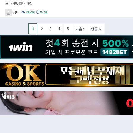
프라이빗 초대 매칭
정미
1957회
07-31
1
2
3
4
5
다음
맨끝