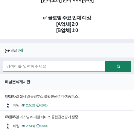
[언더오버] 언더 ⭐⭐⭐ [추천]
✅ 글로벌 주요 업체 예상
[A업체] 2:0
[B업체] 1:0
댓글
0개
패널분석게시판
08월05일 첼시 vs 유벤투스 클럽친선경기 생중계,스…
베팅
2356회
08-05
08월06일 아스널 vs 레알 베티스 클럽친선경기 생중…
베팅
2351회
08-04