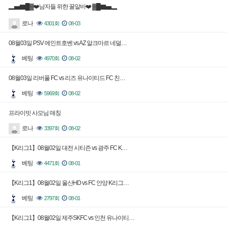
▂▅▇█▓❤️남자들 위한 꿀알바❤️ ▓█▇▅▂
로나
4301회
08-03
08월03일 PSV 에인트호벤 vs AZ 알크마르 네덜…
베팅
4970회
08-02
08월03일 리버풀 FC vs 리즈 유나이티드 FC 친…
베팅
5969회
08-02
프라이빗 사모님 매칭
로나
3397회
08-02
【K리그1】08월02일 대전 시티즌 vs 광주 FC K…
베팅
4471회
08-01
【K리그1】08월02일 울산HD vs FC 안양 K리그…
베팅
2797회
08-01
【K리그1】08월02일 제주SKFC vs 인천 유나이티…