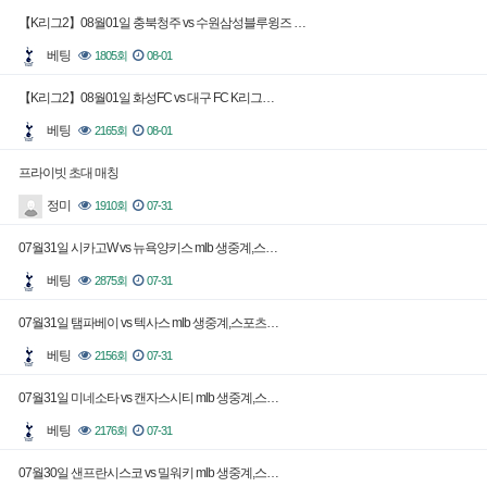
【K리그2】08월01일 충북청주 vs 수원삼성블루윙즈 …
베팅
1805회
08-01
【K리그2】08월01일 화성FC vs 대구 FC K리그…
베팅
2165회
08-01
프라이빗 초대 매칭
정미
1910회
07-31
07월31일 시카고W vs 뉴욕양키스 mlb 생중계,스…
베팅
2875회
07-31
07월31일 탬파베이 vs 텍사스 mlb 생중계,스포츠…
베팅
2156회
07-31
07월31일 미네소타 vs 캔자스시티 mlb 생중계,스…
베팅
2176회
07-31
07월30일 샌프란시스코 vs 밀워키 mlb 생중계,스…