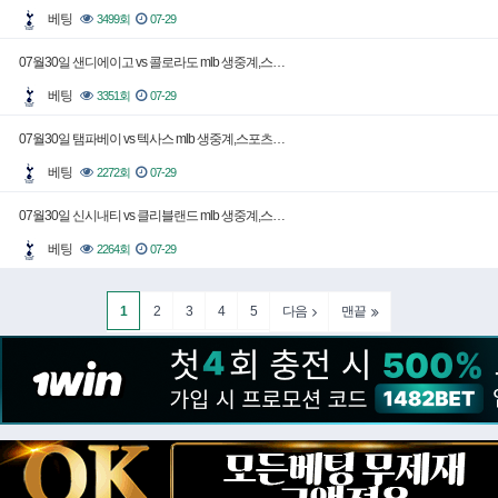
베팅
3499회
07-29
07월30일 샌디에이고 vs 콜로라도 mlb 생중계,스…
베팅
3351회
07-29
07월30일 탬파베이 vs 텍사스 mlb 생중계,스포츠…
베팅
2272회
07-29
07월30일 신시내티 vs 클리블랜드 mlb 생중계,스…
베팅
2264회
07-29
1
2
3
4
5
다음
맨끝