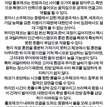
아담 흘로제크는 전방과 2선 사이를 오가며 볼을 받아주고, 측면
으로 빠졌다가 안쪽으로 들어오는 움직임으로 공격의 연결고리
역할을 할 수 있다.
토마시 소우체크는 중원에서 강한 제공권과 박스 침투, 세트피스
가담 능력을 갖춘 자원이기 때문에 대한민국 수비 입장에서도 절
대 가볍게 볼 수 없는 선수다.
하지만 체코는 월드컵 본선 확정과 준비 과정이 길어지면서 멕시
코 과달라하라 인근 베이스캠프와 훈련 환경을 빠르게 확보하지
못한 흐름이 부담으로 작용할 수 있다.
현지 적응 훈련을 충분히 가져가지 못하고 체코에서 팀 훈련을
마무리한 뒤 미국 평가전을 거쳐 멕시코로 입성하는 일정이라면,
고지대와 무더위에 대한 몸의 반응이 늦을 가능성이 있다.
특히 과달라하라 지역은 고지대 환경과 무더운 날씨가 동시에 작
용하는 장소이기 때문에, 전방 압박과 수비 복귀를 일정하게 유
지하기가 쉽지 않다.
체코가 초반에는 시크를 향한 롱볼과 소우체크의 박스 침투로 위
협적인 장면을 만들 수 있다.
하지만 시간이 흐를수록 압박 강도가 떨어지고 쓰리백과 중원 사
이 간격이 벌어지면, 대한민국의 후방 롱킥과 전방 침투를 감당
하기 어려워질 수 있다.
흘로제크가 내려와 연결을 도와도 중원에서 볼을 오래 소유하지