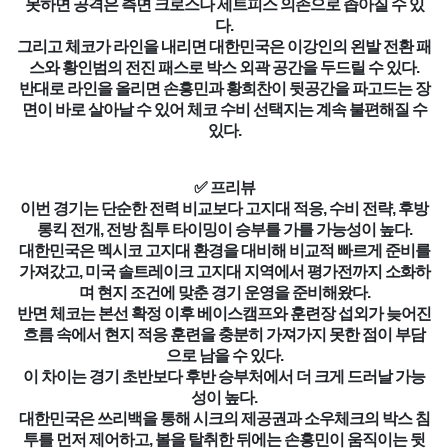
못하면 공격은 측면 크로스나 세트피스 의존으로 좁아질 수 있
다.
그리고 체코가 라인을 내리면 대한민국은 이강인의 왼발 전환 패
스와 황인범의 전진 패스로 박스 외곽 공간을 두드릴 수 있다.
반대로 라인을 올리면 손흥민과 황희찬이 뒷공간을 파고드는 장
면이 바로 살아날 수 있어 체코 수비 선택지는 계속 불편해질 수
있다.
✅ 프리뷰
이번 경기는 단순한 전력 비교보다 고지대 적응, 수비 전략, 후방
롱킥 전개, 전방 침투 타이밍이 승부를 가를 가능성이 높다.
대한민국은 멕시코 고지대 환경을 대비해 비교적 빠르게 준비를
가져갔고, 미국 솔트레이크 고지대 지역에서 평가전까지 소화하
며 현지 조건에 맞춘 경기 운영을 준비해왔다.
반면 체코는 본선 확정 이후 베이스캠프와 훈련장 섭외가 늦어진
흐름 속에서 현지 적응 훈련을 충분히 가져가지 못한 점이 부담
으로 남을 수 있다.
이 차이는 경기 초반보다 후반 승부처에서 더 크게 드러날 가능
성이 높다.
대한민국은 쓰리백을 통해 시크의 제공권과 소우체크의 박스 침
투를 먼저 제어하고, 볼을 탈취한 뒤에는 손흥민이 움직이는 뒷