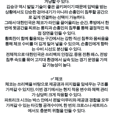
겨냥할 수 있다.
김승규 역시 발밑 기술이 좋은 골키퍼이기 때문에 압박을 받는
상황에서도 단순한 걷어내기가 아니라 손흥민이 침투할 공간으
로 길게 연결하는 선택이 가능하다.
그래서 대한민국은 체코가 라인을 끌어올리는 순간, 후방에서 한
번에 뒷공간을 찌르는 롱킥과 손흥민의 침투를 통해 결정적인 득
점 장면을 만들 수 있다.
황희찬이 함께 활용되는 구간에서는 강한 직선 침투와 몸싸움을
통해 체코 수비를 더 깊게 밀어 넣을 수 있으며, 손흥민에게 향하
는 수비 시선도 분산될 수 있다.
전체적으로 대한민국은 쓰리백의 안정감, 중원 전환 패스, 전방
침투 속도를 묶어 고지대 환경에서 실속 있는 경기 운영을 가져
갈 가능성이 높다.
✅ 체코
체코는 쓰리백을 바탕으로 제공권과 피지컬을 앞세우는 구조를
가져갈 수 있지만, 이번 경기에서는 현지 적응 변수와 체력 관리
가 상당히 크게 작용할 수 있다.
파트리크 시크는 박스 안에서 왼발 마무리와 제공권 경합을 모두
가져갈 수 있는 타깃형 공격수이며, 한 번의 크로스나 세트피스
에서도 충분히 위협을 만들 수 있다.