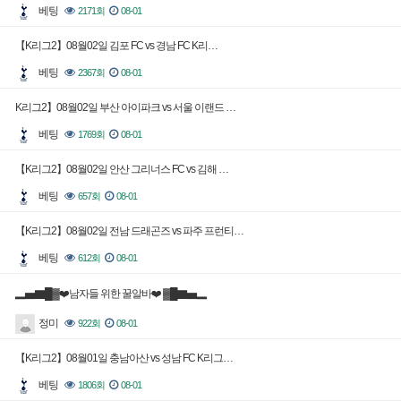
베팅
2171회
08-01
【K리그2】08월02일 김포 FC vs 경남 FC K리…
베팅
2367회
08-01
K리그2】08월02일 부산 아이파크 vs 서울 이랜드 …
베팅
1769회
08-01
【K리그2】08월02일 안산 그리너스 FC vs 김해 …
베팅
657회
08-01
【K리그2】08월02일 전남 드래곤즈 vs 파주 프런티…
베팅
612회
08-01
▂▅▇█▓❤️남자들 위한 꿀알바❤️ ▓█▇▅▂
정미
922회
08-01
【K리그2】08월01일 충남아산 vs 성남 FC K리그…
베팅
1806회
08-01