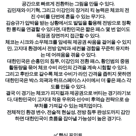
공간으로 빠르게 전환하는 그림을 만들 수 있다.
김민재와 이기혁, 그리고 이강인의 장거리 킥 능력은 체코의 전
진 수비를 단번에 흔들 수 있는 무기다.
김승규가 압박을 받는 상황에서도 발밑을 활용해 전방으로 정확
한 롱킥을 연결할 수 있다면, 대한민국은 짧은 패스 몇 번 없이도
득점권 장면까지 접근할 수 있다.
체코는 시크와 소우체크를 앞세워 제공권 싸움을 걸어올 수 있지
만, 고지대 환경에서 전방 압박과 세컨볼 경합을 꾸준히 유지하
는 데 어려움을 겪을 수 있다.
대한민국은 손흥민의 침투, 이강인의 전환 패스, 황인범의 중원
활동량을 묶어 체코 수비 라인의 간격을 계속 시험할 수 있다.
그리고 후반으로 갈수록 체코 수비가 라인 간격을 좁히지 못하면
대한민국은 박스 외곽과 하프스페이스 사이에서 더 좋은 패스 각
도를 만들 수 있다.
결국 이 경기는 체코가 피지컬과 제공권으로 버티는 경기라기보
다, 대한민국이 고지대 적응 우위와 선수비 후역습 전략으로 승
부처를 가져갈 수 있는 매치업이다.
전체적인 환경 변수, 전술적 현실성, 전방 침투 완성도까지 감안
하면 대한민국이 흐름을 잡아낼 가능성이 높은 경기다.
✅ 핵심 포인트