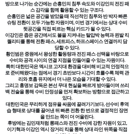
방으로 나가는 순간에는 손흥민의 침투 속도와 이강인의 전진 패
스 감각을 함께 활용할 수 있는 구조다.
손흥민은 넓은 공간을 받았을 때 직선적인 침투와 반 박자 빠른
슈팅 전환이 모두 가능한 자원이며, 이번 경기에서는 상대 수비
뒷공간을 직접 찌르는 핵심 카드가 될 수 있다.
이강인은 좁은 공간에서도 볼을 지켜내는 탈압박 능력과 왼발 킥
퀄리티를 통해 전환 패스, 세트피스, 하프스페이스 연결까지 담
당할 수 있다.
황인범은 중원에서 왕성한 활동량과 전진 패스 선택을 바탕으로
수비와 공격 사이의 연결 지점을 만들어줄 수 있는 자원이다.
특히 대한민국은 멕시코 고지대 환경을 대비해 비교적 안정적으
로 준비해왔다는 점에서 경기 초반보다 시간이 흐를수록 체력 관
리와 호흡 유지에서 더 나은 모습을 기대할 수 있다.
그리고 홍명보 감독은 본선 무대 현실을 빠르게 받아들이며 쓰리
백 전술을 통해 수비 안정성을 먼저 확보하는 방향으로 접근하고
있다.
대한민국은 무리하게 점유율 싸움에 끌려가기보다, 선수비 후역
습 형태로 상대를 끌어낸 뒤 빠른 전환 한 번으로 결정적인 장면
을 만드는 쪽이 더 어울린다.
후방에는 김민재처럼 롱패스와 전진 수비에 강한 자원이 있고,
이기혁과 이강인 역시 장거리 킥을 통해 상대 라인 뒤쪽을 직접