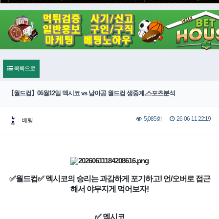
목록으로
【월드컵】06월12일 멕시코 vs 남아공 월드컵 생중계,스포츠분석
26-06-11 22:19
5,085회
베팅
✅월드컵✅ 멕시코의 승리는 과감하게 포기하고! 언/오버로 접근
해서 야무지게 먹어보자!
✅ 멕시코