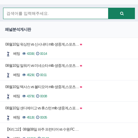
패널분석게시판
08월10일 워싱턴 vs 신시내티 mlb 생중계,스포츠…
베팅
433회
00:14
08월10일 밀워키 vs 미네소타 mlb 생중계,스포츠…
베팅
452회
00:11
08월10일 텍사스 vs 볼티모어 mlb 생중계,스포츠…
베팅
437회
00:08
08월10일 샌디에이고 vs 휴스턴 mlb 생중계,스포…
베팅
451회
00:05
【K리그2】08월08일 파주 프런티어 vs 수원 FC …