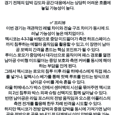
경기 전체의 압박 강도와 공간 대응에서는 상당히 어려운 흐름에
놓일 가능성이 높다.
✅ 프리뷰
이번 경기는 객관적인 레벨 차이와 전술 구조 차이가 동시에 드
러날 가능성이 높은 매치업이다.
멕시코는 4-3-3을 바탕으로 중앙 미드필더가 측면 하프스페이스
까지 침투하는 메짤라 움직임을 활용할 수 있고, 이 장면이 남아
공 포백의 간격을 흔드는 핵심 포인트가 될 수 있다.
루이스 로모가 중앙에서 대각선으로 움직이며 패스 경로를 열면
남아공 수비형 미드필더는 중앙 보호와 측면 커버를 동시에 해야
하는 부담을 안게 된다.
그래서 멕시코는 로모의 침투 이후 라울 히메네스에게 직접 패스
를 넣거나, 알렉시스 베가를 통해 컷백 루트를 만드는 방식으로
남아공 수비를 계속 흔들 수 있다.
라울 히메네스가 박스 안에서 센터백의 시선을 묶어주면 멕시코
의 2선 침투와 박스 외곽 슈팅 선택지도 함께 살아날 수 있다.
반면 남아공은 라일 포스터의 전방 움직임과 오스윈 아폴리스의
측면 전개를 활용해 한두 차례 반격을 시도할 수 있다.
하지만 멕시코가 전방 압박과 중원 압박을 동시에 가져가면 남아
공은 전방으로 공을 보내기 전 단계에서 이미 압박을 받을 가능