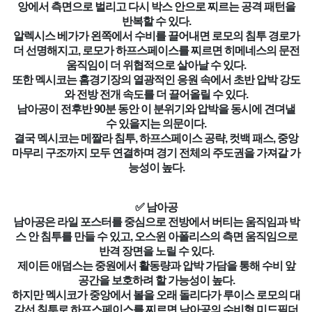
앙에서 측면으로 벌리고 다시 박스 안으로 찌르는 공격 패턴을
반복할 수 있다.
알렉시스 베가가 왼쪽에서 수비를 끌어내면 로모의 침투 경로가
더 선명해지고, 로모가 하프스페이스를 찌르면 히메네스의 문전
움직임이 더 위협적으로 살아날 수 있다.
또한 멕시코는 홈경기장의 열광적인 응원 속에서 초반 압박 강도
와 전방 전개 속도를 더 끌어올릴 수 있다.
남아공이 전후반 90분 동안 이 분위기와 압박을 동시에 견뎌낼
수 있을지는 의문이다.
결국 멕시코는 메짤라 침투, 하프스페이스 공략, 컷백 패스, 중앙
마무리 구조까지 모두 연결하며 경기 전체의 주도권을 가져갈 가
능성이 높다.
✅ 남아공
남아공은 라일 포스터를 중심으로 전방에서 버티는 움직임과 박
스 안 침투를 만들 수 있고, 오스윈 아폴리스의 측면 움직임으로
반격 장면을 노릴 수 있다.
제이든 애덤스는 중원에서 활동량과 압박 가담을 통해 수비 앞
공간을 보호하려 할 가능성이 높다.
하지만 멕시코가 중앙에서 볼을 오래 돌리다가 루이스 로모의 대
각선 침투로 하프스페이스를 찌르면 남아공의 수비형 미드필더