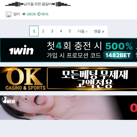
▂▅▇█▓❤️남자들 위한 꿀알바❤️ ▓█▇▅▂
정미
1051회
08-01
1
2
3
4
5
다음
맨끝