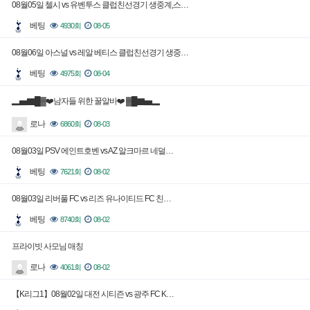
08월05일 첼시 vs 유벤투스 클럽친선경기 생중계,스…
베팅
4930회
08-05
08월06일 아스널 vs 레알 베티스 클럽친선경기 생중…
베팅
4975회
08-04
▂▅▇█▓❤️남자들 위한 꿀알바❤️ ▓█▇▅▂
로나
6860회
08-03
08월03일 PSV 에인트호벤 vs AZ 알크마르 네덜…
베팅
7621회
08-02
08월03일 리버풀 FC vs 리즈 유나이티드 FC 친…
베팅
8740회
08-02
프라이빗 사모님 매칭
로나
4061회
08-02
【K리그1】08월02일 대전 시티즌 vs 광주 FC K…