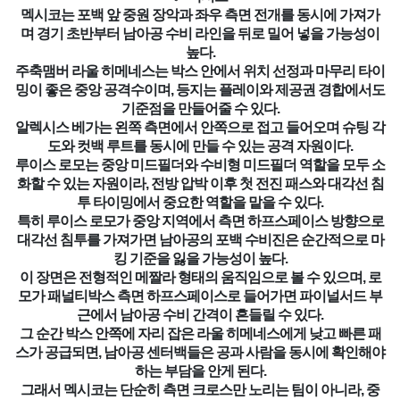
멕시코는 포백 앞 중원 장악과 좌우 측면 전개를 동시에 가져가
며 경기 초반부터 남아공 수비 라인을 뒤로 밀어 넣을 가능성이
높다.
주축맴버 라울 히메네스는 박스 안에서 위치 선정과 마무리 타이
밍이 좋은 중앙 공격수이며, 등지는 플레이와 제공권 경합에서도
기준점을 만들어줄 수 있다.
알렉시스 베가는 왼쪽 측면에서 안쪽으로 접고 들어오며 슈팅 각
도와 컷백 루트를 동시에 만들 수 있는 공격 자원이다.
루이스 로모는 중앙 미드필더와 수비형 미드필더 역할을 모두 소
화할 수 있는 자원이라, 전방 압박 이후 첫 전진 패스와 대각선 침
투 타이밍에서 중요한 역할을 맡을 수 있다.
특히 루이스 로모가 중앙 지역에서 측면 하프스페이스 방향으로
대각선 침투를 가져가면 남아공의 포백 수비진은 순간적으로 마
킹 기준을 잃을 가능성이 높다.
이 장면은 전형적인 메짤라 형태의 움직임으로 볼 수 있으며, 로
모가 패널티박스 측면 하프스페이스로 들어가면 파이널서드 부
근에서 남아공 수비 간격이 흔들릴 수 있다.
그 순간 박스 안쪽에 자리 잡은 라울 히메네스에게 낮고 빠른 패
스가 공급되면, 남아공 센터백들은 공과 사람을 동시에 확인해야
하는 부담을 안게 된다.
그래서 멕시코는 단순히 측면 크로스만 노리는 팀이 아니라, 중