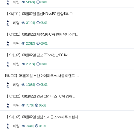
베팅
5137회
08-01
【K리그1】08월02일 울산HD vs FC 안양 K리그…
베팅
3019회
08-01
【K리그1】08월02일 제주SKFC vs 인천 유나이티…
베팅
2331회
08-01
【K리그2】08월02일 김포 FC vs 경남 FC K리…
베팅
2523회
08-01
K리그2】08월02일 부산 아이파크 vs 서울 이랜드 …
베팅
1908회
08-01
【K리그2】08월02일 안산 그리너스 FC vs 김해 …
베팅
767회
08-01
【K리그2】08월02일 전남 드래곤즈 vs 파주 프런티…
베팅
744회
08-01