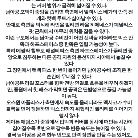
는 커버 범위가 급격히 넓어질 수 있다.
남아공 포백이 중앙을 좁히면 측면에서 알렉시스 베가의 안쪽 전
개와 컷백 루트가 살아날 수 있다.
반대로 측면을 의식해 라인을 벌리면 라울 히메네스가 페널티스
팟 근처에서 마무리 위치를 잡을 수 있다.
이런 구도에서는 남아공 수비진이 어떤 선택을 하더라도 박스 안
쪽과 하프스페이스 중 한쪽은 열릴 가능성이 높다.
특히 메짤라 침투로 패널티박스 측면 하프스페이스가 뚫리면 중
앙으로 침투하는 다른 공격 자원의 동선까지 시야에서 놓칠 수
있다.
그 장면에서 컷백 패스 한 번이 들어가면 남아공 수비 조직은 한
순간에 무너질 수 있다.
남아공은 라일 포스터를 향한 전방 연결로 흐름을 바꾸려 하겠지
만, 중원에서 첫 패스가 막히면 공격은 단발성으로 끊길 가능성
이 높다.
오스윈 아폴리스가 측면에서 속도를 올리더라도 멕시코가 수비
블록을 먼저 정돈하면 박스 안까지 위협적인 퀄리티로 이어가기
쉽지 않다.
제이든 애덤스가 중원에서 압박과 커버를 동시에 떠안는 시간이
길어질수록 후반으로 갈수록 반응 속도는 늦어질 수 있다.
결국 남아공은 공격 한두 번으로 반격 장면을 만들 수는 있어도,