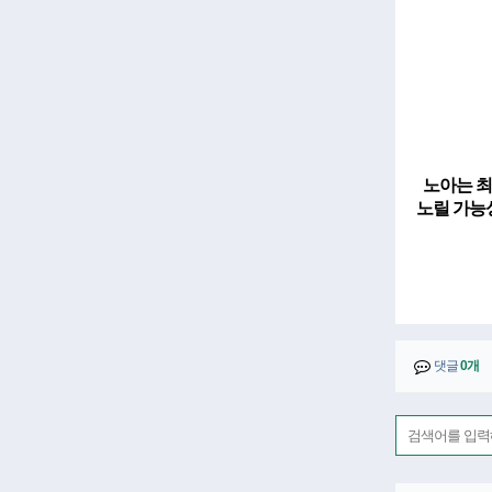
노아는 최
노릴 가능
댓글
0개