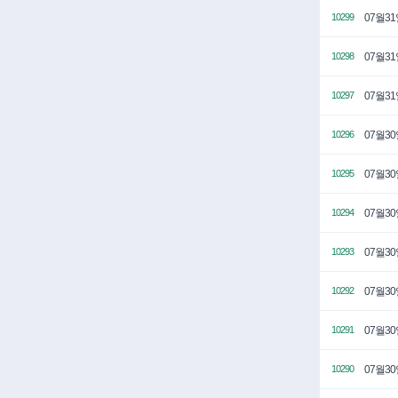
07월3
10299
07월3
10298
07월3
10297
07월3
10296
07월3
10295
07월3
10294
07월3
10293
07월3
10292
07월3
10291
07월3
10290