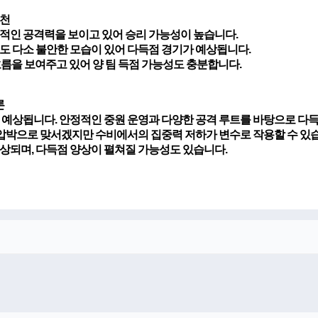
추천
정적인 공격력을 보이고 있어 승리 가능성이 높습니다.
인도 다소 불안한 모습이 있어 다득점 경기가 예상됩니다.
 흐름을 보여주고 있어 양 팀 득점 가능성도 충분합니다.
론
 예상됩니다. 안정적인 중원 운영과 다양한 공격 루트를 바탕으로 다
압박으로 맞서겠지만 수비에서의 집중력 저하가 변수로 작용할 수 있
예상되며, 다득점 양상이 펼쳐질 가능성도 있습니다.