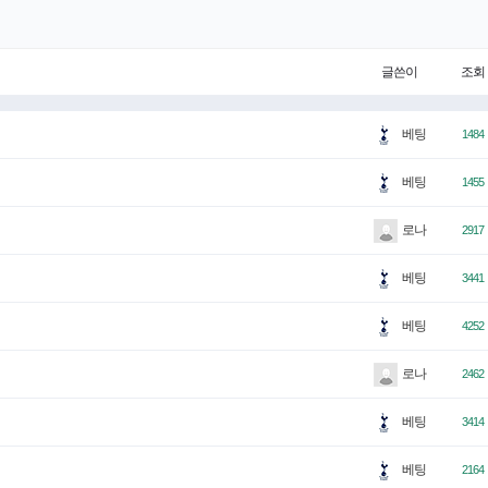
글쓴이
조회
베팅
1484
베팅
1455
로나
2917
베팅
3441
베팅
4252
로나
2462
베팅
3414
베팅
2164