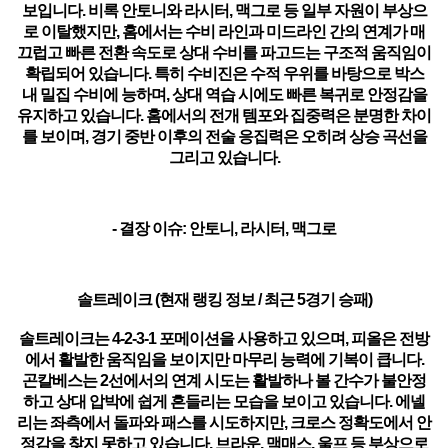
보입니다. 비록 안토니와 라시터, 맥그로 등 일부 자원이 부상으
로 이탈했지만, 홈에서는 수비 라인과 미드라인 간의 연계가 매
끄럽고 빠른 전환 속도로 상대 수비를 파고드는 구조적 움직임이
확립되어 있습니다. 특히 수비진은 수적 우위를 바탕으로 박스
내 밀집 수비에 능하며, 상대 역습 시에도 빠른 복귀로 안정감을
유지하고 있습니다. 홈에서의 전개 템포와 집중력은 분명한 차이
를 보이며, 경기 중반 이후의 전술 응집력은 오히려 상승 곡선을
그리고 있습니다.
- 결장 이슈: 안토니, 라시터, 맥그로
솔트레이크 (현재 랭킹 정보 / 최근 5경기 승패)
솔트레이크는 4-2-3-1 포메이션을 사용하고 있으며, 피올은 전방
에서 활발한 움직임을 보이지만 마무리 능력에 기복이 큽니다.
곤칼베스는 2선에서의 연계 시도는 활발하나 볼 간수가 불안정
하고 상대 압박에 쉽게 흔들리는 모습을 보이고 있습니다. 에넬
리는 좌측에서 돌파와 패스를 시도하지만, 크로스 정확도에서 안
정감을 찾지 못하고 있습니다. 브라운, 맥매스, 울프 등 부상으로