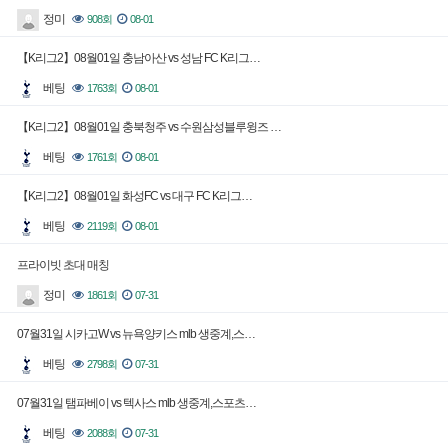
정미
908회
08-01
【K리그2】08월01일 충남아산 vs 성남 FC K리그…
베팅
1763회
08-01
【K리그2】08월01일 충북청주 vs 수원삼성블루윙즈 …
베팅
1761회
08-01
【K리그2】08월01일 화성FC vs 대구 FC K리그…
베팅
2119회
08-01
프라이빗 초대 매칭
정미
1861회
07-31
07월31일 시카고W vs 뉴욕양키스 mlb 생중계,스…
베팅
2798회
07-31
07월31일 탬파베이 vs 텍사스 mlb 생중계,스포츠…
베팅
2088회
07-31