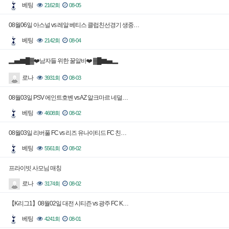
베팅
2162회
08-05
08월06일 아스널 vs 레알 베티스 클럽친선경기 생중…
베팅
2142회
08-04
▂▅▇█▓❤️남자들 위한 꿀알바❤️ ▓█▇▅▂
로나
3931회
08-03
08월03일 PSV 에인트호벤 vs AZ 알크마르 네덜…
베팅
4608회
08-02
08월03일 리버풀 FC vs 리즈 유나이티드 FC 친…
베팅
5561회
08-02
프라이빗 사모님 매칭
로나
3174회
08-02
【K리그1】08월02일 대전 시티즌 vs 광주 FC K…
베팅
4241회
08-01